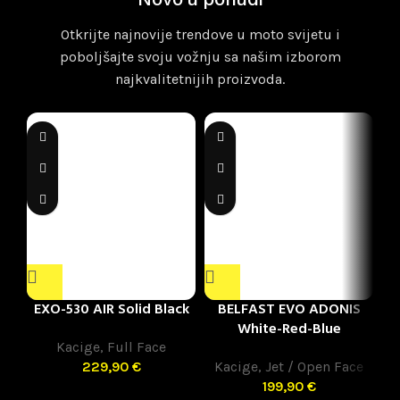
Novo u ponudi
Otkrijte najnovije trendove u moto svijetu i
poboljšajte svoju vožnju sa našim izborom
najkvalitetnijih proizvoda.
EXO-530 AIR Solid Black
BELFAST EVO ADONIS
White-Red-Blue
Kacige
,
Full Face
229,90
€
Kacige
,
Jet / Open Face
K
199,90
€