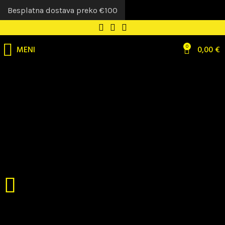
Besplatna dostava preko €100
MENI
0
0,00
€