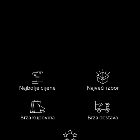
KACIGE
MOTO ODJEĆA
MOTO OBUĆA
DODATNA
CASUAL
OPREMA
ODJEĆA
TUNING I DIJELOVI
Najbolje cijene
Najveći izbor
Brza kupovina
Brza dostava