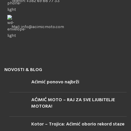
Telefon: +382 69 88 77 33
Mail: info@acimicmoto.com
NOVOSTI & BLOG
Aćimić ponovo najbrži
AĆIMIĆ MOTO – RAJ ZA SVE LJUBITELJE
MOTORA!
Kotor – Trojica: Aćimić oborio rekord staze