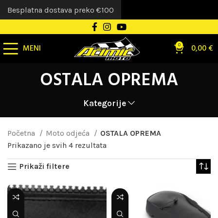
Besplatna dostava preko €100
MENI
0
0,00
€
OSTALA OPREMA
Kategorije
Početna
Moto odjeća
OSTALA OPREMA
Prikazano je svih 4 rezultata
Prikaži filtere