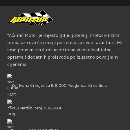
"Aćimić Moto" je mjesto gdje ljubitelji motociklizma
pronalaze sve što im je potrebno za svoju avanturu. Mi
smo ponosni na širok asortiman visokokvalitetne
opreme i dodatnih proizvoda po izuzetno povoljnim
cijenama.
Bul. Ivana Crnojevića 6, 81000 Podgorica, Crna Gora
PIB/Matični broj: 03126501