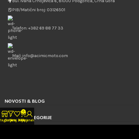
Bul. Ivana Crnojevića 6, 81000 Podgorica, Crna Gora
PIB/Matični broj: 03126501
Telefon: +382 69 88 77 33
Mail: info@acimicmoto.com
NOVOSTI & BLOG
0
GLAVNE KATEGORIJE
tegorije
Sortiraj
Lista želja
Korpa
Moj nalog
NAVIGACIJA