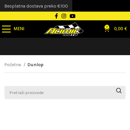
Besplatna dostava preko €100
MENI
0
0,00
€
Početna
Dunlop
Nijedan proizvod ne odgovara izabranim kriterijumima.