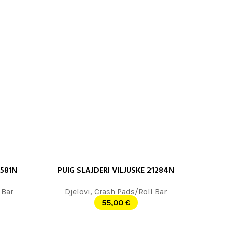
0581N
PUIG SLAJDERI VILJUSKE 21284N
DODAJ U KORPU
 Bar
Djelovi
,
Crash Pads/Roll Bar
55,00
€