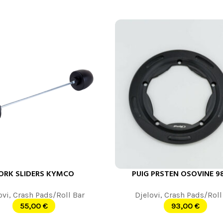
ORK SLIDERS KYMCO
PUIG PRSTEN OSOVINE 9
 JOŠ
DODAJ U KORPU
ovi
,
Crash Pads/Roll Bar
Djelovi
,
Crash Pads/Roll
55,00
€
93,00
€