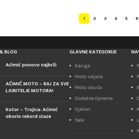
1
2
3
4
5
6
& BLOG
GLAVNE KATEGORIJE
NA
Aćimić ponovo najbrži
Kacige
P
Moto odjeća
P
AĆIMIĆ MOTO – RAJ ZA SVE
Moto obuća
LJUBITELJE MOTORA!
Dodatna Oprema
Kotor – Trojica: Aćimić
Djelovi
K
oborio rekord staze
Sale
U
P