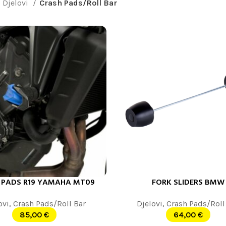
Djelovi
Crash Pads/Roll Bar
 PADS R19 YAMAHA MT09
FORK SLIDERS BMW
ORPU
DODAJ U KORPU
ovi
,
Crash Pads/Roll Bar
Djelovi
,
Crash Pads/Roll
85,00
€
64,00
€