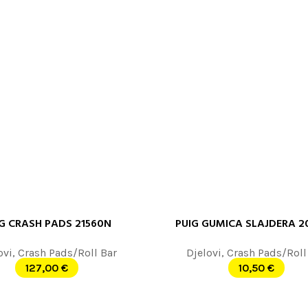
G CRASH PADS 21560N
PUIG GUMICA SLAJDERA 2
ORPU
DODAJ U KORPU
ovi
,
Crash Pads/Roll Bar
Djelovi
,
Crash Pads/Roll
127,00
€
10,50
€