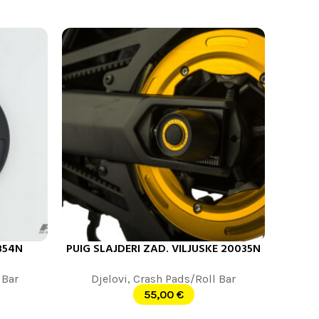
854N
PUIG SLAJDERI ZAD. VILJUSKE 20035N
DODAJ U KORPU
 Bar
Djelovi
,
Crash Pads/Roll Bar
55,00
€