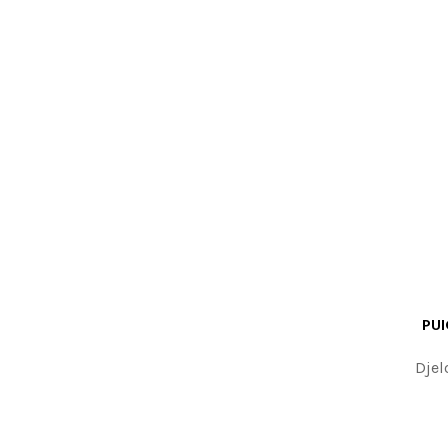
PUI
DODAJ U K
Djel