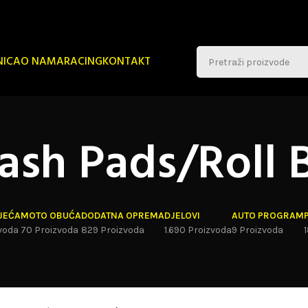
NICA
O NAMA
RACING
KONTAKT
ash Pads/Roll 
JEĆA
MOTO OBUĆA
DODATNA OPREMA
DJELOVI
AUTO PROGRAM
voda
70 Proizvoda
829 Proizvoda
1.690 Proizvoda
9 Proizvoda