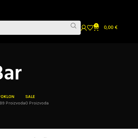
0
0,00
€
Bar
POKLON
SALE
189 Proizvoda
0 Proizvoda