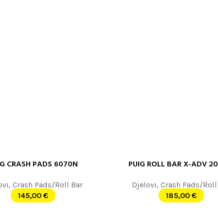
IG CRASH PADS 6070N
PUIG ROLL BAR X-ADV 2
 JOŠ
DODAJ U KORPU
ovi
,
Crash Pads/Roll Bar
Djelovi
,
Crash Pads/Roll
145,00
€
185,00
€