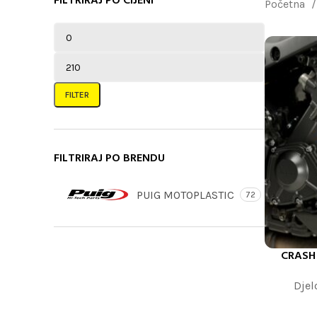
FILTRIRAJ PO CIJENI
Početna
FILTER
FILTRIRAJ PO BRENDU
PUIG MOTOPLASTIC
72
CRASH
DODAJ U K
Djel