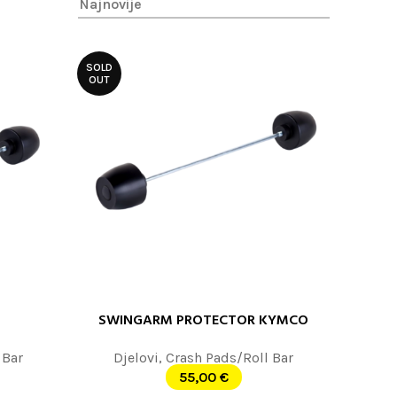
SOLD
OUT
SWINGARM PROTECTOR KYMCO
PROČITAJTE JOŠ
 Bar
Djelovi
,
Crash Pads/Roll Bar
55,00
€