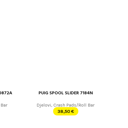
0872A
PUIG SPOOL SLIDER 7184N
DODAJ U KORPU
 Bar
Djelovi
,
Crash Pads/Roll Bar
38,50
€