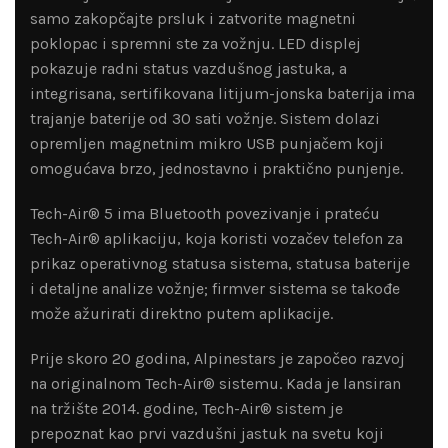
samo zakopčajte prsluk i zatvorite magnetni
poklopac i spremni ste za vožnju. LED displej
pokazuje radni status vazdušnog jastuka, a
integrisana, sertifikovana litijum-jonska baterija ima
trajanje baterije od 30 sati vožnje. Sistem dolazi
opremljen magnetnim mikro USB punjačem koji
omogućava brzo, jednostavno i praktično punjenje.
Tech-Air® 5 ima Bluetooth povezivanje i prateću
Tech-Air® aplikaciju, koja koristi vozačev telefon za
prikaz operativnog statusa sistema, statusa baterije
i detaljne analize vožnje; firmver sistema se takođe
može ažurirati direktno putem aplikacije.
Prije skoro 20 godina, Alpinestars je započeo razvoj
na originalnom Tech-Air® sistemu. Kada je lansiran
na tržište 2014. godine, Tech-Air® sistem je
prepoznat kao prvi vazdušni jastuk na svetu koji