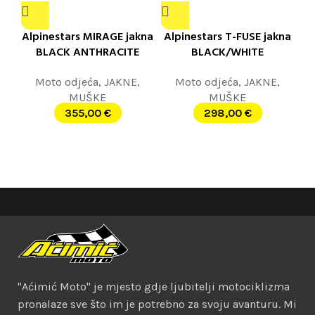
Alpinestars MIRAGE jakna
Alpinestars T-FUSE jakna
BLACK ANTHRACITE
BLACK/WHITE
Moto odjeća
,
JAKNE
,
Moto odjeća
,
JAKNE
,
MUŠKE
MUŠKE
355,00
€
298,00
€
"Aćimić Moto" je mjesto gdje ljubitelji motociklizma
pronalaze sve što im je potrebno za svoju avanturu. Mi