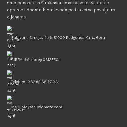
smo ponosni na širok asortiman visokokvalitetne
opreme i dodatnih proizvoda po izuzetno povoljnim
cijenama.
Bul. Ivana Crnojevića 6, 81000 Podgorica, Crna Gora
PIB/Matični broj: 03126501
Telefon: +382 69 88 77 33
Mail: info@acimicmoto.com