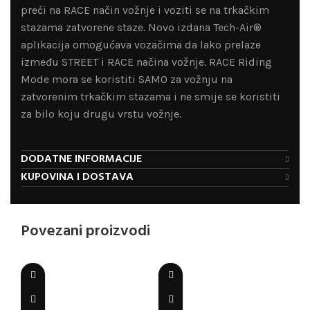
preći na RACE način vožnje i voziti se na trkačkim
stazama zatvorene staze. Novo izdana Tech-Air®
aplikacija omogućava vozačima da lako prelaze
između STREET i RACE načina vožnje. RACE Riding
Mode mora se koristiti SAMO za vožnju na
zatvorenim trkačkim stazama i ne smije se koristiti
za bilo koju drugu vrstu vožnje.
DODATNE INFORMACIJE
KUPOVINA I DOSTAVA
Povezani proizvodi