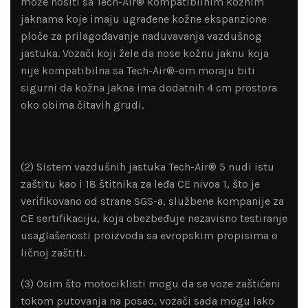
može nositi sa Tech-Air® kompatibilnim kožnim
jaknama koje imaju ugrađene kožne ekspanzione
ploče za prilagođavanje naduvavanja vazdušnog
jastuka. Vozači koji žele da nose kožnu jaknu koja
nije kompatibilna sa Tech-Air®-om moraju biti
sigurni da kožna jakna ima dodatnih 4 cm prostora
oko obima čitavih grudi.
(2) Sistem vazdušnih jastuka Tech-Air® 5 nudi istu
zaštitu kao i 18 štitnika za leđa CE nivoa 1, što je
verifikovano od strane SGS-a, službene kompanije za
CE sertifikaciju, koja obezbeđuje nezavisno testiranje
usaglašenosti proizvoda sa evropskim propisima o
ličnoj zaštiti.
(3) Osim što motociklisti mogu da se voze zaštićeni
tokom putovanja na posao, vozači sada mogu lako