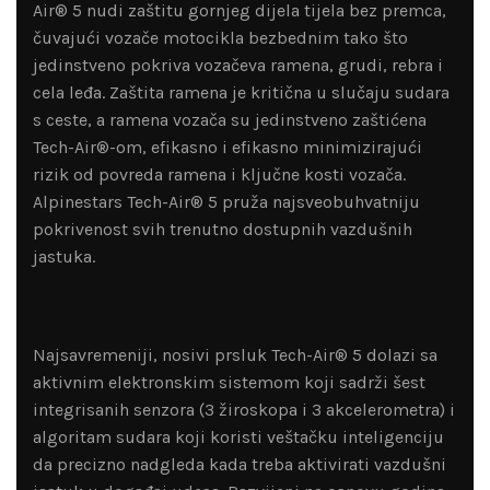
Air® 5 nudi zaštitu gornjeg dijela tijela bez premca,
čuvajući vozače motocikla bezbednim tako što
jedinstveno pokriva vozačeva ramena, grudi, rebra i
cela leđa. Zaštita ramena je kritična u slučaju sudara
s ceste, a ramena vozača su jedinstveno zaštićena
Tech-Air®-om, efikasno i efikasno minimizirajući
rizik od povreda ramena i ključne kosti vozača.
Alpinestars Tech-Air® 5 pruža najsveobuhvatniju
pokrivenost svih trenutno dostupnih vazdušnih
jastuka.
Najsavremeniji, nosivi prsluk Tech-Air® 5 dolazi sa
aktivnim elektronskim sistemom koji sadrži šest
integrisanih senzora (3 žiroskopa i 3 akcelerometra) i
algoritam sudara koji koristi veštačku inteligenciju
da precizno nadgleda kada treba aktivirati vazdušni