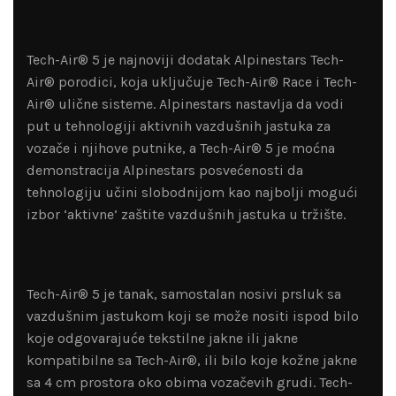
Tech-Air® 5 je najnoviji dodatak Alpinestars Tech-
Air® porodici, koja uključuje Tech-Air® Race i Tech-
Air® ulične sisteme. Alpinestars nastavlja da vodi
put u tehnologiji aktivnih vazdušnih jastuka za
vozače i njihove putnike, a Tech-Air® 5 je moćna
demonstracija Alpinestars posvećenosti da
tehnologiju učini slobodnijom kao najbolji mogući
izbor ‘aktivne’ zaštite vazdušnih jastuka u tržište.
Tech-Air® 5 je tanak, samostalan nosivi prsluk sa
vazdušnim jastukom koji se može nositi ispod bilo
koje odgovarajuće tekstilne jakne ili jakne
kompatibilne sa Tech-Air®, ili bilo koje kožne jakne
sa 4 cm prostora oko obima vozačevih grudi. Tech-