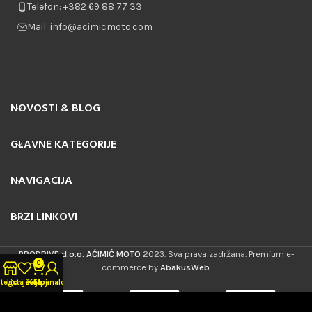
Telefon: +382 69 88 77 33
Mail: info@acimicmoto.com
NOVOSTI & BLOG
GLAVNE KATEGORIJE
NAVIGACIJA
BRZI LINKOVI
PRODRIVE d.o.o. AĆIMIĆ MOTO
2023. Sva prava zadržana. Premium e-
0
commerce by
AbakusWeb
.
tegorije
Lista želja
Korpa
Moj nalog