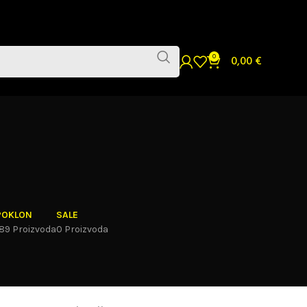
0
0,00
€
POKLON
SALE
189 Proizvoda
0 Proizvoda