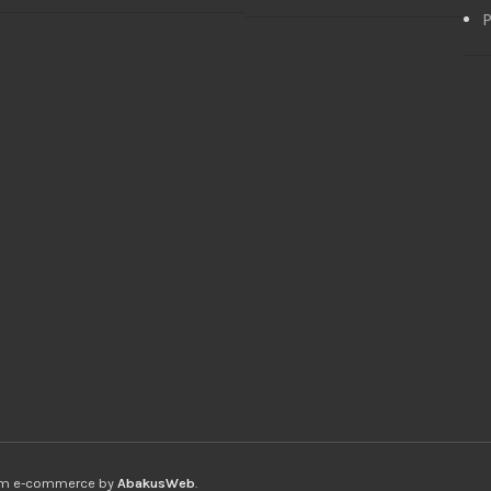
P
ium e-commerce by
AbakusWeb
.