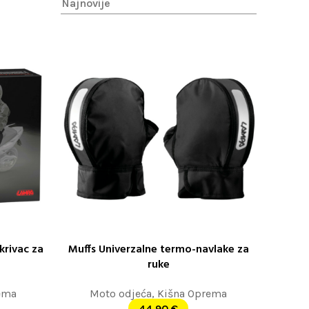
krivac za
Muffs Univerzalne termo-navlake za
DODAJ U KORPU
ruke
ema
Moto odjeća
,
Kišna Oprema
44,90
€