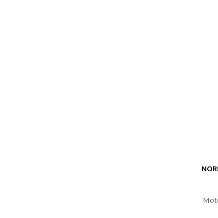
NOR
ODABERITE 
Mot