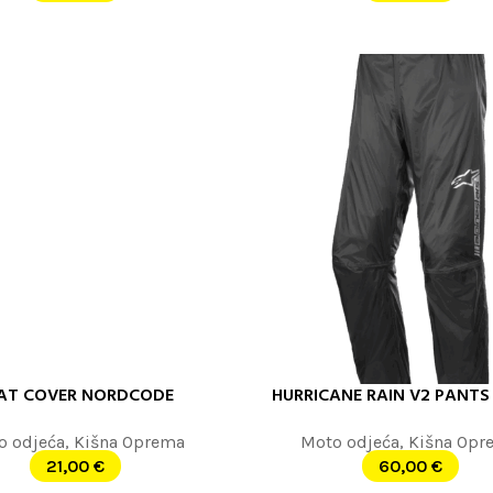
AT COVER NORDCODE
HURRICANE RAIN V2 PANTS
OPCIJE
ODABERITE OPCIJE
o odjeća
,
Kišna Oprema
Moto odjeća
,
Kišna Opr
21,00
€
60,00
€