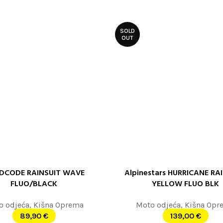
SOLD
OUT
DCODE RAINSUIT WAVE
Alpinestars HURRICANE RA
OPCIJE
ODABERITE OPCIJE
FLUO/BLACK
YELLOW FLUO BLK
o odjeća
,
Kišna Oprema
Moto odjeća
,
Kišna Opr
89,90
€
139,00
€