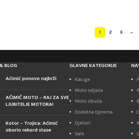
1
2
3
→
& BLOG
GLAVNE KATEGORIJE
NA
Aćimić ponovo najbrži
Kacige
P
Moto odjeća
P
AĆIMIĆ MOTO – RAJ ZA SVE
Moto obuća
LJUBITELJE MOTORA!
Dodatna Oprema
Kotor – Trojica: Aćimić
Djelovi
K
oborio rekord staze
Sale
U