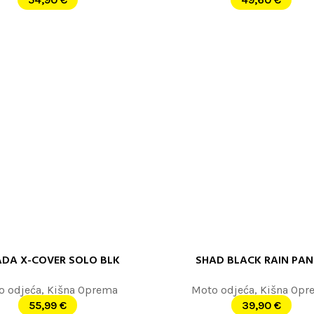
ADA X-COVER SOLO BLK
SHAD BLACK RAIN PA
 JOŠ
PROČITAJTE JOŠ
o odjeća
,
Kišna Oprema
Moto odjeća
,
Kišna Opr
55,99
€
39,90
€