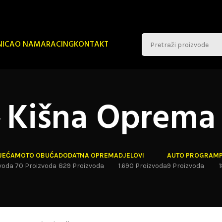
NICA
O NAMA
RACING
KONTAKT
Kišna Oprema
JEĆA
MOTO OBUĆA
DODATNA OPREMA
DJELOVI
AUTO PROGRAM
voda
70 Proizvoda
829 Proizvoda
1.690 Proizvoda
9 Proizvoda