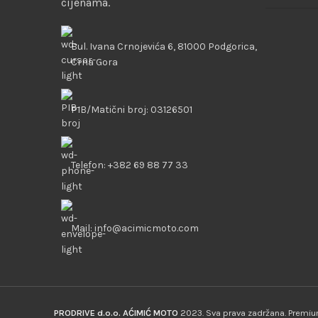
cijenama.
Bul. Ivana Crnojevića 6, 81000 Podgorica,
Crna Gora
PIB/Matični broj: 03126501
Telefon: +382 69 88 77 33
Mail: info@acimicmoto.com
PRODRIVE d.o.o. AĆIMIĆ MOTO
2023. Sva prava zadržana. Prem