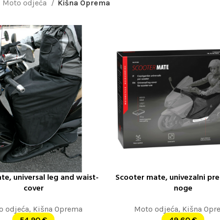
Moto odjeća
Kišna Oprema
e, universal leg and waist-
Scooter mate, univezalni pre
ORPU
DODAJ U KORPU
cover
noge
o odjeća
,
Kišna Oprema
Moto odjeća
,
Kišna Opr
54,90
€
49,60
€