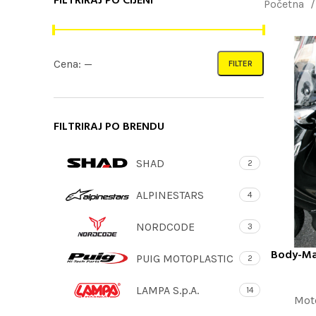
FILTRIRAJ PO CIJENI
Početna
Cena:
—
FILTER
FILTRIRAJ PO BRENDU
SHAD
2
ALPINESTARS
4
NORDCODE
3
Body-Mat
DODAJ U K
PUIG MOTOPLASTIC
2
LAMPA S.p.A.
14
Mot