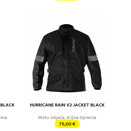
 BLACK
HURRICANE RAIN V2 JACKET BLACK
ODABERITE OPCIJE
ema
Moto odjeća
,
Kišna Oprema
75,00
€