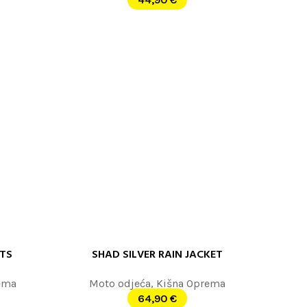
NTS
SHAD SILVER RAIN JACKET
PROČITAJTE JOŠ
ema
Moto odjeća
,
Kišna Oprema
64,90
€