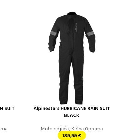
IN SUIT
Alpinestars HURRICANE RAIN SUIT
ODABERITE OPCIJE
BLACK
ema
Moto odjeća
,
Kišna Oprema
139,99
€