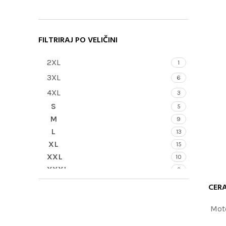
FILTRIRAJ PO VELIČINI
2XL
1
3XL
6
4XL
3
S
5
M
9
L
13
XL
15
XXL
10
XXXL
2
CER
PROČITAJTE
Mot