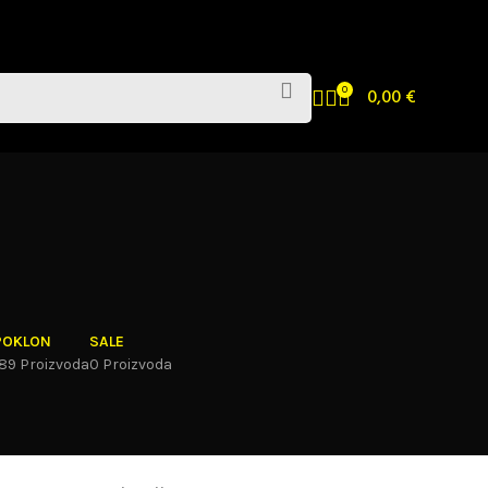
0
0,00
€
POKLON
SALE
189 Proizvoda
0 Proizvoda