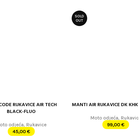
SOLD
OUT
ODE RUKAVICE AIR TECH
MANTI AIR RUKAVICE DK KHK 
 JOŠ
PROČITAJTE JOŠ
BLACK-FLUO
Moto odjeća
,
Rukavic
oto odjeća
,
Rukavice
99,00
€
45,00
€