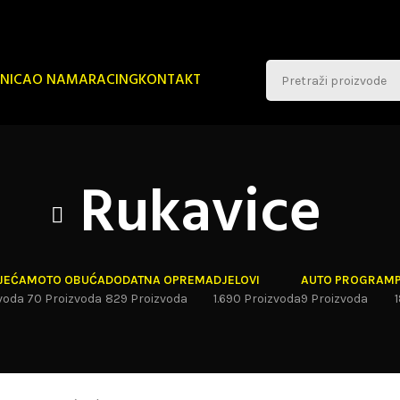
NICA
O NAMA
RACING
KONTAKT
Rukavice
JEĆA
MOTO OBUĆA
DODATNA OPREMA
DJELOVI
AUTO PROGRAM
voda
70 Proizvoda
829 Proizvoda
1.690 Proizvoda
9 Proizvoda