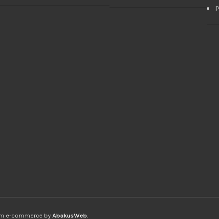
P
ium e-commerce by
AbakusWeb
.