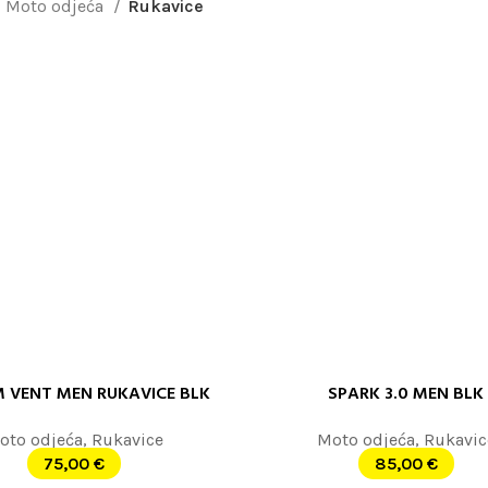
Moto odjeća
Rukavice
 VENT MEN RUKAVICE BLK
SPARK 3.0 MEN BLK
 JOŠ
PROČITAJTE JOŠ
oto odjeća
,
Rukavice
Moto odjeća
,
Rukavic
75,00
€
85,00
€