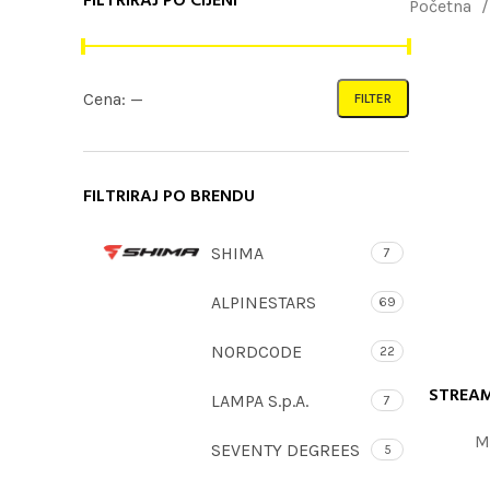
FILTRIRAJ PO CIJENI
Početna
Cena:
—
FILTER
FILTRIRAJ PO BRENDU
SHIMA
7
ALPINESTARS
69
NORDCODE
22
STREAM
PROČITAJTE
LAMPA S.p.A.
7
M
SEVENTY DEGREES
5