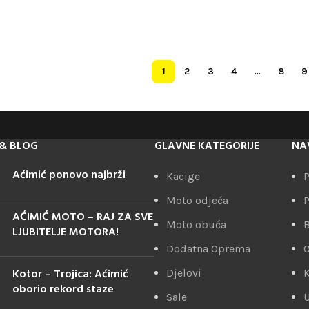
1
2
3
4
…
8
9
& BLOG
GLAVNE KATEGORIJE
NA
Aćimić ponovo najbrži
Kacige
P
Moto odjeća
P
AĆIMIĆ MOTO – RAJ ZA SVE
Moto obuća
LJUBITELJE MOTORA!
Dodatna Oprema
Kotor – Trojica: Aćimić
Djelovi
K
oborio rekord staze
Sale
U