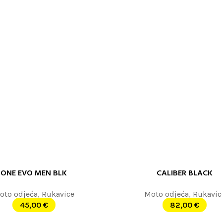
ONE EVO MEN BLK
CALIBER BLACK
 JOŠ
PROČITAJTE JOŠ
oto odjeća
,
Rukavice
Moto odjeća
,
Rukavic
45,00
€
82,00
€