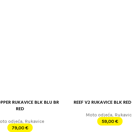
PPER RUKAVICE BLK BLU BR
REEF V2 RUKAVICE BLK RED
 JOŠ
PROČITAJTE JOŠ
RED
Moto odjeća
,
Rukavic
oto odjeća
,
Rukavice
59,00
€
79,00
€