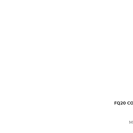
FQ20 CO
PROČITAJTE
M