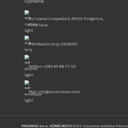
cijenama.
Bul. Ivana Crnojevića 6, 81000 Podgorica,
Crna Gora
PIB/Matični broj: 03126501
Telefon: +382 69 88 77 33
Mail: info@acimicmoto.com
PRODRIVE d.o.o. AĆIMIĆ MOTO
2023. Sva prava zadržana. Prem