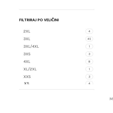
FILTRIRAJ PO VELIČINI
2XL
4
3XL
45
3XL/4XL
1
3XS
3
4XL
8
XL/2XL
1
XXS
3
XS
4
PROČITAJTE
S
32
M
80
M
M/L
1
L
95