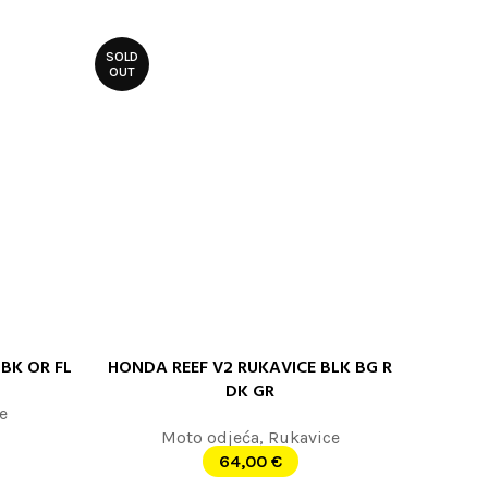
SOLD
OUT
BK OR FL
HONDA REEF V2 RUKAVICE BLK BG R
PROČITAJTE JOŠ
DK GR
e
Moto odjeća
,
Rukavice
64,00
€