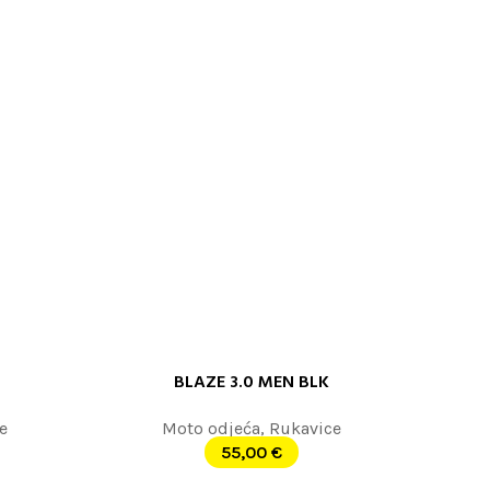
BLAZE 3.0 MEN BLK
PROČITAJTE JOŠ
e
Moto odjeća
,
Rukavice
55,00
€