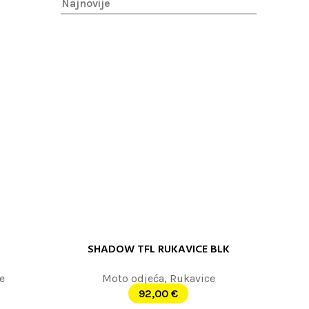
SHADOW TFL RUKAVICE BLK
PROČITAJTE JOŠ
e
Moto odjeća
,
Rukavice
92,00
€