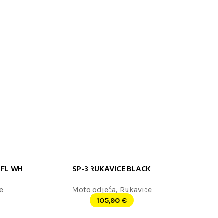
 FL WH
SP-3 RUKAVICE BLACK
PROČITAJTE JOŠ
e
Moto odjeća
,
Rukavice
105,90
€