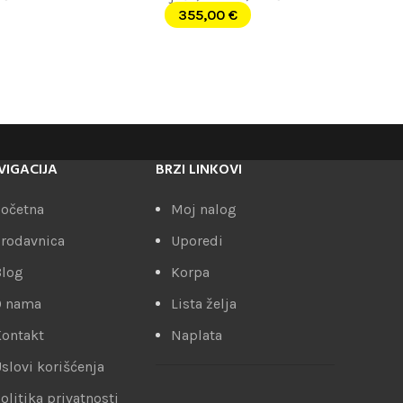
355,00
€
VIGACIJA
BRZI LINKOVI
očetna
Moj nalog
rodavnica
Uporedi
Blog
Korpa
O nama
Lista želja
ontakt
Naplata
slovi korišćenja
olitika privatnosti