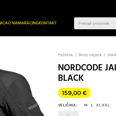
NICA
O NAMA
RACING
KONTAKT
Početna
Moto odjeća
JAK
NORDCODE JA
BLACK
159,00
€
VELIČINA
M
L
XL
XXL