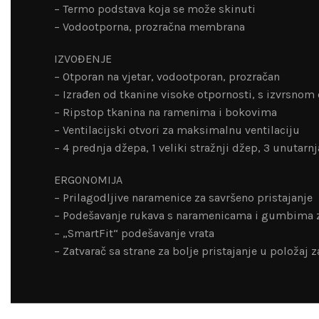
– Termo podstava koja se može skinuti
– Vodootporna, prozračna membrana
IZVOĐENJE
– Otporan na vjetar, vodootporan, prozračan
– Izrađen od tkanine visoke otpornosti, s izvrsnom
– Ripstop tkanina na ramenima i bokovima
– Ventilacijski otvori za maksimalnu ventilaciju
– 4 prednja džepa, 1 veliki stražnji džep, 3 unutar
ERGONOMIJA
– Prilagodljive naramenice za savršeno pristajanje
– Podešavanje rukava s naramenicama i gumbima 
– „SmartFit“ podešavanje vrata
– Zatvarač sa strane za bolje pristajanje u položaj 