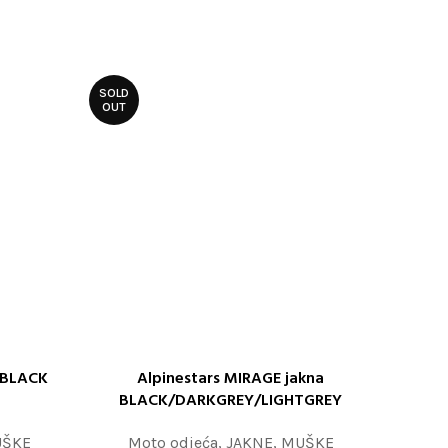
SOLD
OUT
 BLACK
Alpinestars MIRAGE jakna
ODABERITE OPCIJE
BLACK/DARKGREY/LIGHTGREY
ŠKE
Moto odjeća
,
JAKNE
,
MUŠKE