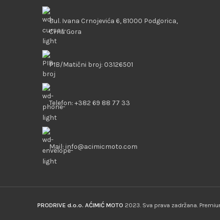
Bul. Ivana Crnojevića 6, 81000 Podgorica,
Crna Gora
PIB/Matični broj: 03126501
Telefon: +382 69 88 77 33
Mail: info@acimicmoto.com
PRODRIVE d.o.o. AĆIMIĆ MOTO
2023. Sva prava zadržana. Prem