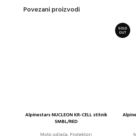
Povezani proizvodi
SOLD
OUT
Alpinestars NUCLEON KR-CELL stitnik
Alpin
ODABERITE OPCIJE
ODABERITE
SMBL/RED
Moto odjeća
,
Protektori
M