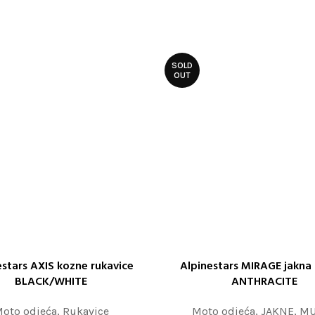
SOLD
OUT
estars AXIS kozne rukavice
Alpinestars MIRAGE jakna
 OPCIJE
ODABERITE OPCIJE
BLACK/WHITE
ANTHRACITE
oto odjeća
,
Rukavice
Moto odjeća
,
JAKNE
,
MU