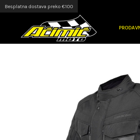
Besplatna dostava preko €100
PRODAV