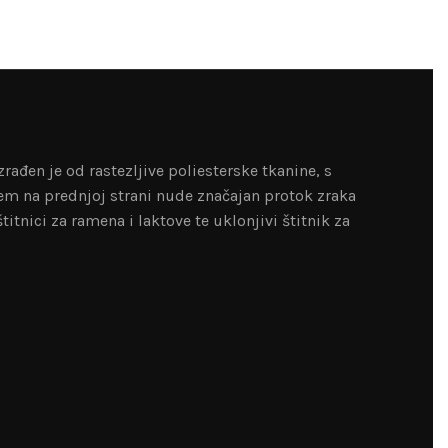
ađen je od rastezljive poliesterske tkanine, s
em na prednjoj strani nude značajan protok zraka
itnici za ramena i laktove te uklonjivi štitnik za