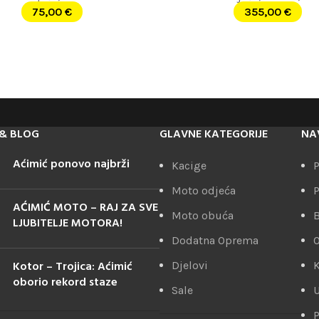
75,00
€
355,00
€
& BLOG
GLAVNE KATEGORIJE
NA
Aćimić ponovo najbrži
Kacige
P
Moto odjeća
P
AĆIMIĆ MOTO – RAJ ZA SVE
Moto obuća
LJUBITELJE MOTORA!
Dodatna Oprema
Kotor – Trojica: Aćimić
Djelovi
K
oborio rekord staze
Sale
U
P