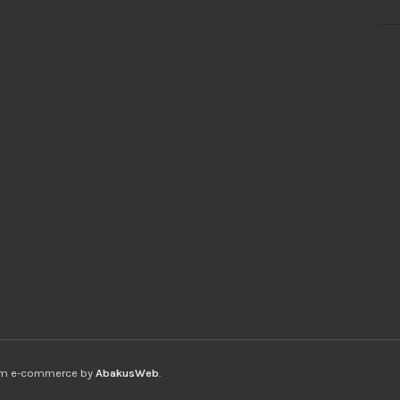
ium e-commerce by
AbakusWeb
.