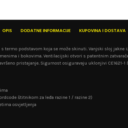
OPIS
DODATNE INFORMACIJE
KUPOVINA I DOSTAVA
 termo podstavom koja se može skinuti. Vanjski sloj jakne izr
menima i bokovima. Ventilacijski otvori s patentnim zatvarač
ršeno pristajanje. Sigurnost osiguravaju uklonjivi CE1621-1 št
vima
ordcode štitnikom za leđa razine 1 / razine 2)
jetima osvjetljenja