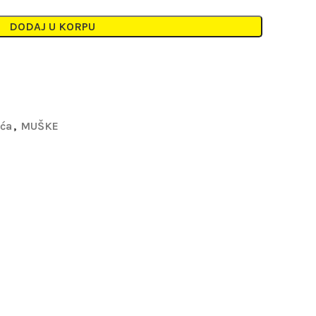
DODAJ U KORPU
eća
,
MUŠKE