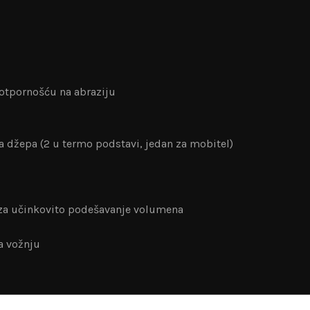
 otpornošću na abraziju
nja džepa (2 u termo podstavi, jedan za mobitel)
za učinkovito podešavanje volumena
za vožnju