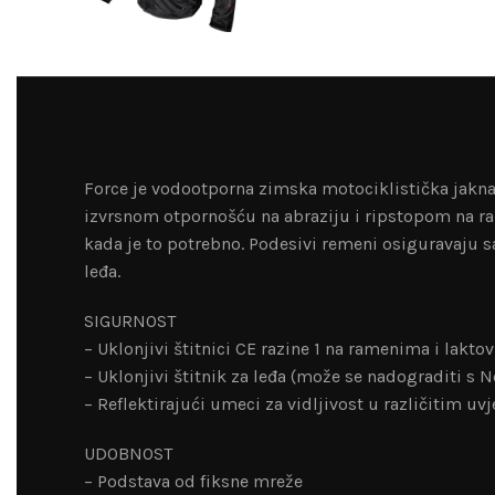
Force je vodootporna zimska motociklistička jakna s
izvrsnom otpornošću na abraziju i ripstopom na ra
kada je to potrebno. Podesivi remeni osiguravaju sav
leđa.
SIGURNOST
– Uklonjivi štitnici CE razine 1 na ramenima i lakto
– Uklonjivi štitnik za leđa (može se nadograditi s N
– Reflektirajući umeci za vidljivost u različitim uv
UDOBNOST
– Podstava od fiksne mreže