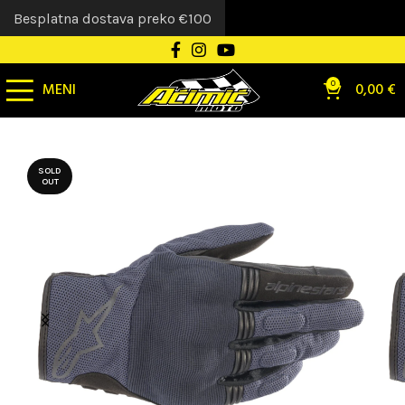
Besplatna dostava preko €100
MENI
0
0,00
€
SOLD
OUT