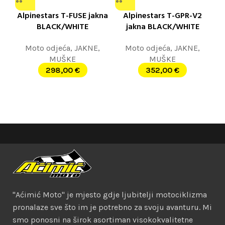
Alpinestars T-FUSE jakna
Alpinestars T-GPR-V2
BLACK/WHITE
jakna BLACK/WHITE
Moto odjeća
,
JAKNE
,
Moto odjeća
,
JAKNE
,
MUŠKE
MUŠKE
298,00
€
352,00
€
"Aćimić Moto" je mjesto gdje ljubitelji motociklizma
pronalaze sve što im je potrebno za svoju avanturu. Mi
smo ponosni na širok asortiman visokokvalitetne