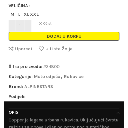
VELIČINA
M
L
XL
XXL
Očisti
DODAJ U KORPU
Uporedi
+ Lista Želja
Šifra proizvoda:
234800
Kategorije:
Moto odjeća
,
Rukavice
Brend:
ALPINESTARS
Podijeli:
OPIS
Copper je lagana urbana rukavica. Uključujući čvrstu
zaštitu zglobova i dlan od potpunog sintetičkog