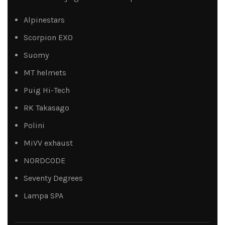
Alpinestars
Scorpion EXO
Suomy
MT helmets
Puig Hi-Tech
RK Takasago
Polini
MiVV exhaust
NORDCODE
Seventy Degrees
Lampa SPA