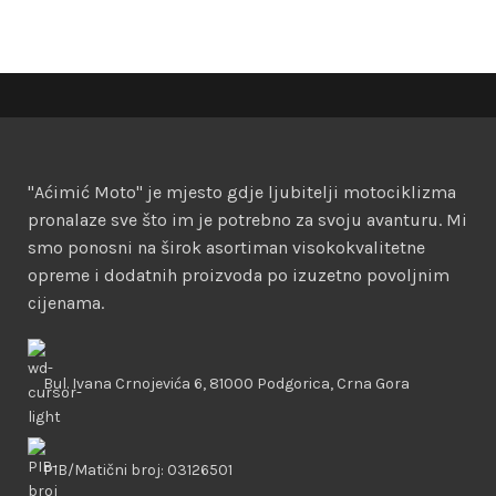
"Aćimić Moto" je mjesto gdje ljubitelji motociklizma
pronalaze sve što im je potrebno za svoju avanturu. Mi
smo ponosni na širok asortiman visokokvalitetne
opreme i dodatnih proizvoda po izuzetno povoljnim
cijenama.
Bul. Ivana Crnojevića 6, 81000 Podgorica, Crna Gora
PIB/Matični broj: 03126501