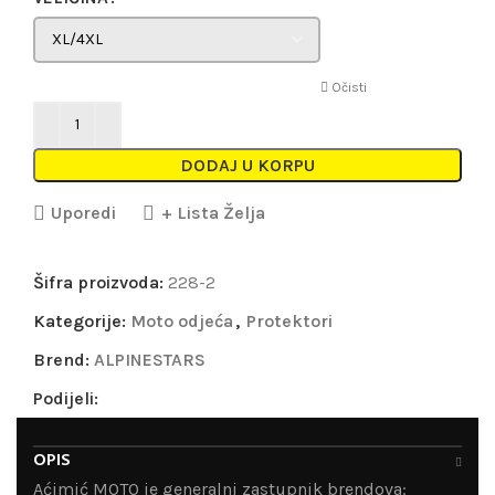
Očisti
DODAJ U KORPU
Uporedi
+ Lista Želja
Šifra proizvoda:
228-2
Kategorije:
Moto odjeća
,
Protektori
Brend:
ALPINESTARS
Podijeli:
OPIS
Aćimić MOTO je generalni zastupnik brendova: