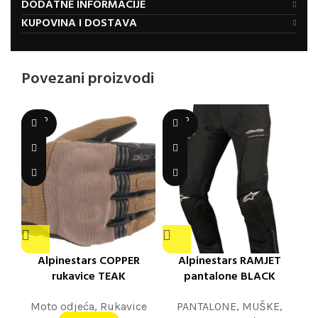
DODATNE INFORMACIJE
KUPOVINA I DOSTAVA
Povezani proizvodi
SOLD
SOLD
OUT
OUT
Alpinestars COPPER
Alpinestars RAMJET
rukavice TEAK
pantalone BLACK
Moto odjeća
,
Rukavice
PANTALONE
,
MUŠKE
,