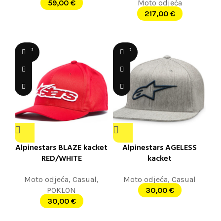
59,00
€
Moto odjeća
217,00
€
SOLD
SOLD
OUT
OUT
Alpinestars BLAZE kacket
Alpinestars AGELESS
RED/WHITE
kacket
GRAYHEATHER/BLACK
Moto odjeća
,
Casual
,
Moto odjeća
,
Casual
POKLON
30,00
€
30,00
€