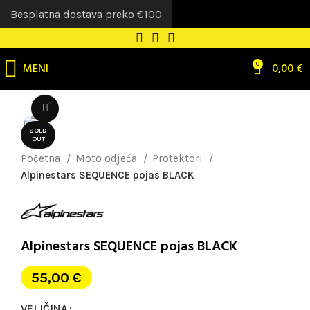
Besplatna dostava preko €100
MENI
0
0,00
€
Uvećaj sliku
SOLD
OUT
Početna
Moto odjeća
Protektori
Alpinestars SEQUENCE pojas BLACK
Alpinestars SEQUENCE pojas BLACK
55,00
€
VELIČINA