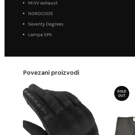
MiVV exhaust
NORDCODE
Seventy Degrees
Lampa SPA
Povezani proizvodi
SOLD
OUT