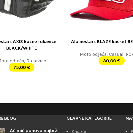
estars AXIS kozne rukavice
Alpinestars BLAZE kacket R
 OPCIJE
ODABERITE OPCIJE
BLACK/WHITE
Moto odjeća
,
Casual
,
PO
oto odjeća
,
Rukavice
30,00
€
75,00
€
& BLOG
GLAVNE KATEGORIJE
NA
Aćimić ponovo najbrži
Kacige
P