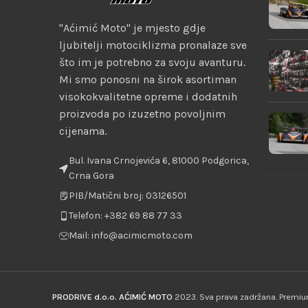
"Aćimić Moto" je mjesto gdje
ljubitelji motociklizma pronalaze sve
što im je potrebno za svoju avanturu.
Mi smo ponosni na širok asortiman
visokokvalitetne opreme i dodatnih
proizvoda po izuzetno povoljnim
cijenama.
Bul. Ivana Crnojevića 6, 81000 Podgorica,
Crna Gora
PIB/Matični broj: 03126501
Telefon: +382 69 88 77 33
Mail: info@acimicmoto.com
PRODRIVE d.o.o. AĆIMIĆ MOTO
2023. Sva prava zadržana. Prem