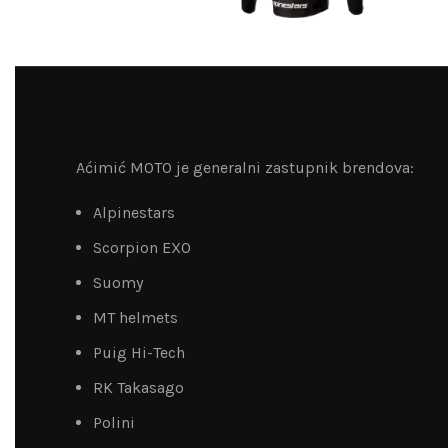
Aćimić MOTO je generalni zastupnik brendova:
Alpinestars
Scorpion EXO
Suomy
MT helmets
Puig Hi-Tech
RK Takasago
Polini