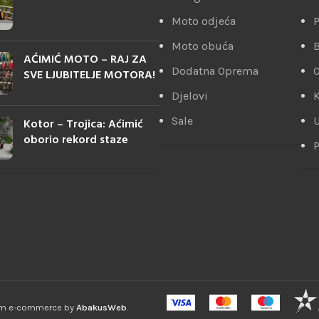
Moto odjeća
P
Moto obuća
AĆIMIĆ MOTO – RAJ ZA
Dodatna Oprema
SVE LJUBITELJE MOTORA!
Djelovi
K
Sale
U
Kotor – Trojica: Aćimić
oborio rekord staze
P
ium e-commerce by
AbakusWeb
.