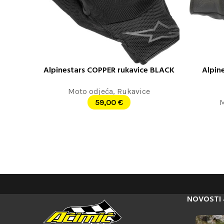
Alpinestars COPPER rukavice BLACK
Alpin
ODABERITE OPCIJE
ODABERITE
Moto odjeća
,
Rukavice
59,00
€
M
NOVOSTI 