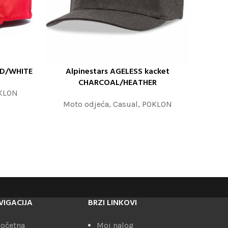
ED/WHITE
Alpinestars AGELESS kacket
PROČITAJTE JOŠ
CHARCOAL/HEATHER
KLON
Moto odjeća
,
Casual
,
POKLON
VIGACIJA
BRZI LINKOVI
očetna
Moj nalog