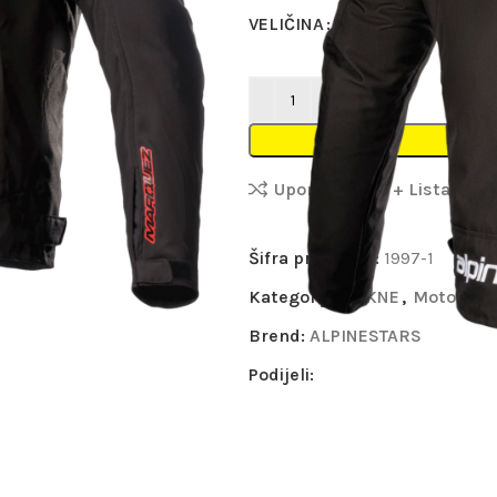
VELIČINA
L
Očisti
Uporedi
+ Lista Želja
Šifra proizvoda:
1997-1
Kategorije:
JAKNE
,
Moto odj
Brend:
ALPINESTARS
Podijeli: