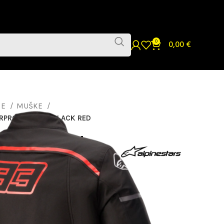
0
0,00
€
NE
MUŠKE
ERPROOF JAKNA BLACK RED
M93 AUSTIN
JAKNA BLACK