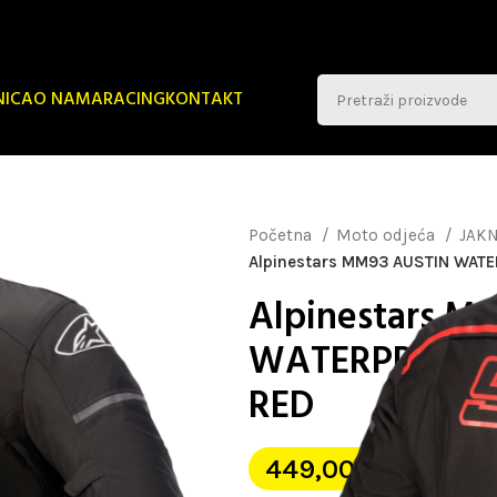
NICA
O NAMA
RACING
KONTAKT
Početna
Moto odjeća
JAK
Alpinestars MM93 AUSTIN WAT
Alpinestars M
WATERPROOF 
RED
449,00
€