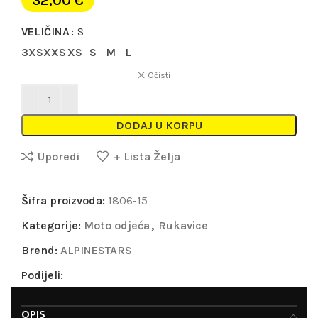
32,00
€
VELIČINA
S
3XS
XXS
XS
S
M
L
Očisti
DODAJ U KORPU
Uporedi
+ Lista Želja
Šifra proizvoda:
1806-15
Kategorije:
Moto odjeća
,
Rukavice
Brend:
ALPINESTARS
Podijeli:
OPIS