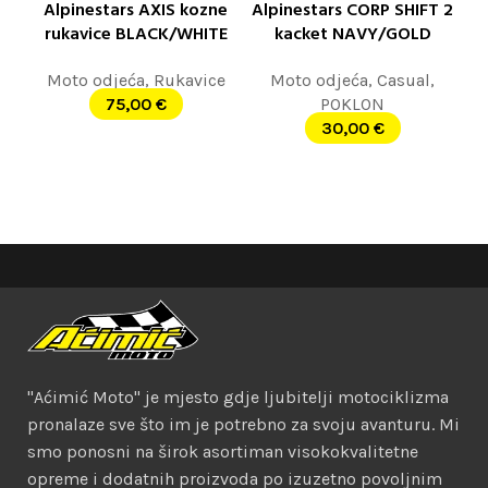
Alpinestars AXIS kozne
Alpinestars CORP SHIFT 2
rukavice BLACK/WHITE
kacket NAVY/GOLD
Moto odjeća
,
Rukavice
Moto odjeća
,
Casual
,
75,00
€
POKLON
30,00
€
"Aćimić Moto" je mjesto gdje ljubitelji motociklizma
pronalaze sve što im je potrebno za svoju avanturu. Mi
smo ponosni na širok asortiman visokokvalitetne
opreme i dodatnih proizvoda po izuzetno povoljnim