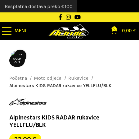
Besplatna dostava preko €100
MENI
0
0,00
€
Uvećaj sliku
SOLD
OUT
Početna
Moto odjeća
Rukavice
Alpinestars KIDS RADAR rukavice YELLFLU/BLK
Alpinestars KIDS RADAR rukavice
YELLFLU/BLK