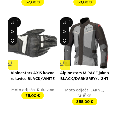
57,00
€
59,00
€
SOLD
SOLD
OUT
OUT
Alpinestars AXIS kozne
Alpinestars MIRAGE jakna
rukavice BLACK/WHITE
BLACK/DARKGREY/LIGHT
GREY
Moto odjeća
,
Rukavice
Moto odjeća
,
JAKNE
,
75,00
€
MUŠKE
355,00
€