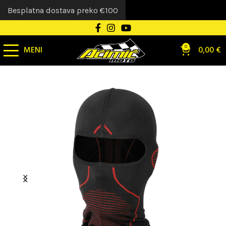
Besplatna dostava preko €100
MENI
0
0,00
€