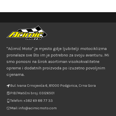
"Aćimić Moto" je mjesto gdje ljubitelji motociklizma
pronalaze sve što im je potrebno za svoju avanturu. Mi
smo ponosni na širok asortiman visokokvalitetne
opreme i dodatnih proizvoda po izuzetno povoljnim
cijenama.
Bul. Ivana Crnojevića 6, 81000 Podgorica, Crna Gora
PIB/Matični broj: 03126501
Telefon: +382 69 88 77 33
Mail: info@acimicmoto.com