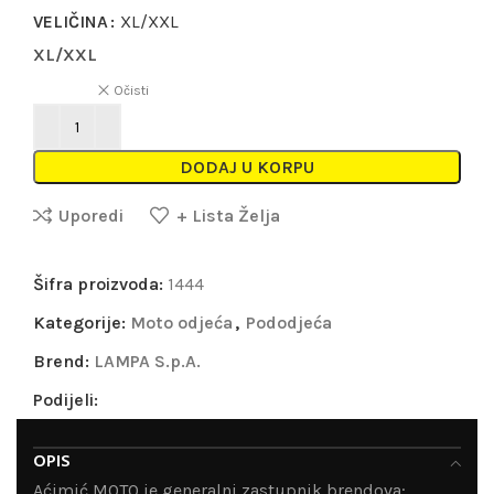
VELIČINA
XL/XXL
XL/XXL
Očisti
DODAJ U KORPU
Uporedi
+ Lista Želja
Šifra proizvoda:
1444
Kategorije:
Moto odjeća
,
Pododjeća
Brend:
LAMPA S.p.A.
Podijeli:
OPIS
Aćimić MOTO je generalni zastupnik brendova: