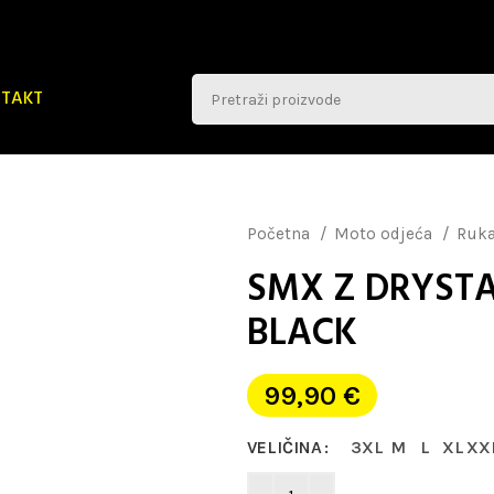
TAKT
Početna
Moto odjeća
Ruk
SMX Z DRYST
BLACK
99,90
€
VELIČINA
3XL
M
L
XL
XX