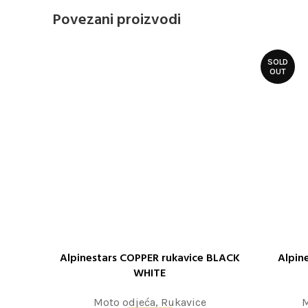
Povezani proizvodi
SOLD
OUT
Alpinestars COPPER rukavice BLACK
Alpin
ODABERITE OPCIJE
ODABERITE
WHITE
Moto odjeća
,
Rukavice
M