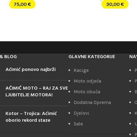
75,00
€
30,00
€
& BLOG
GLAVNE KATEGORIJE
NA
Aćimić ponovo najbrži
Kacige
P
Moto odjeća
P
AĆIMIĆ MOTO – RAJ ZA SVE
Moto obuća
LJUBITELJE MOTORA!
Dodatna Oprema
Kotor – Trojica: Aćimić
Djelovi
K
oborio rekord staze
Sale
U
P