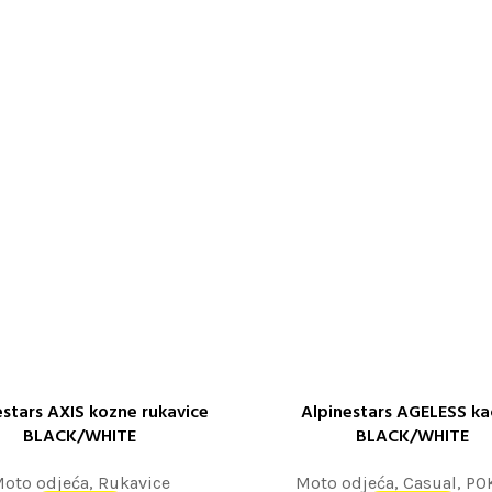
estars AXIS kozne rukavice
Alpinestars AGELESS ka
 OPCIJE
ODABERITE OPCIJE
BLACK/WHITE
BLACK/WHITE
oto odjeća
,
Rukavice
Moto odjeća
,
Casual
,
PO