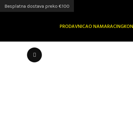
Besplatna dostava preko €100
PRODAVNICA
O NAMA
RACING
KON
Uvećaj sliku