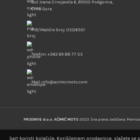
Bul. Ivana Crnojevića 6, 81000 Podgorica,
Crna Gora
PIB/Matični broj: 03126501
Telefon: +382 69 88 77 33
Mail: info@acimicmoto.com
PRODRIVE d.o.o. AĆIMIĆ MOTO
2023. Sva prava zadržana. Prem
Sajt koristi kolačiće. Korišćenjem prodavnice, slažete se