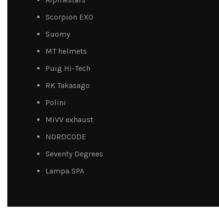
Scorpion EXO
Suomy
MT helmets
Puig Hi-Tech
RK Takasago
Polini
MiVV exhaust
NORDCODE
Seventy Degrees
Lampa SPA