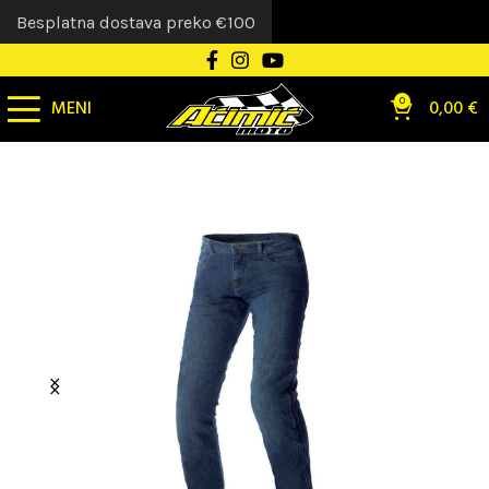
Besplatna dostava preko €100
MENI
0
0,00
€