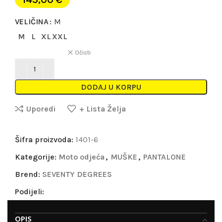
VELIČINA
M
M
L
XL
XXL
Očisti
DODAJ U KORPU
Uporedi
+ Lista Želja
Šifra proizvoda:
1401-6
Kategorije:
Moto odjeća
,
MUŠKE
,
PANTALONE
Brend:
SEVENTY DEGREES
Podijeli:
OPIS