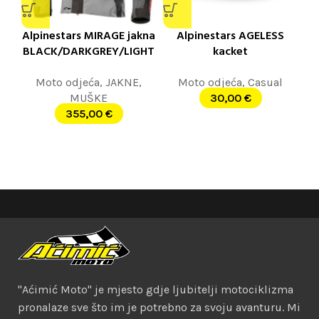
Alpinestars MIRAGE jakna
Alpinestars AGELESS
BLACK/DARKGREY/LIGHT
kacket
GREY
GRAYHEATHER/BLACK
Moto odjeća
,
JAKNE
,
Moto odjeća
,
Casual
MUŠKE
30,00
€
355,00
€
"Aćimić Moto" je mjesto gdje ljubitelji motociklizma
pronalaze sve što im je potrebno za svoju avanturu. Mi