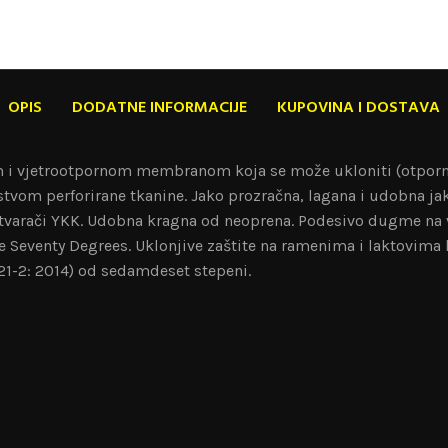
OPIS
DODATNE INFORMACIJE
KUPOVINA I DOSTAVA
om i vjetrootpornom membranom koja se može ukloniti (otpo
tvom perforirane tkanine. Jako prozračna, lagana i udobna ja
zatvarači YKK. Udobna kragna od neoprena. Podesivo dugme na vr
e Seventy Degrees. Uklonjive zaštite na ramenima i laktovima
21-2: 2014) od sedamdeset stepeni.