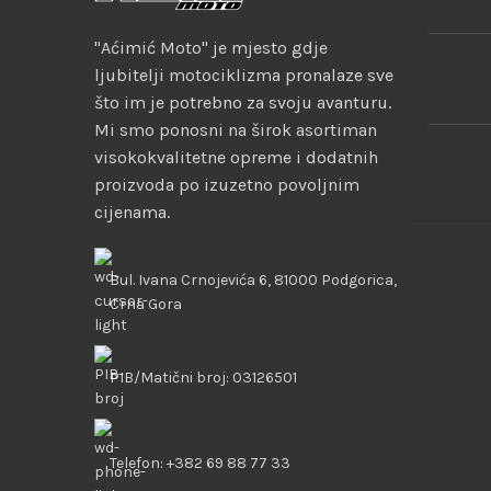
"Aćimić Moto" je mjesto gdje
ljubitelji motociklizma pronalaze sve
što im je potrebno za svoju avanturu.
Mi smo ponosni na širok asortiman
visokokvalitetne opreme i dodatnih
proizvoda po izuzetno povoljnim
cijenama.
Bul. Ivana Crnojevića 6, 81000 Podgorica,
Crna Gora
PIB/Matični broj: 03126501
Telefon: +382 69 88 77 33