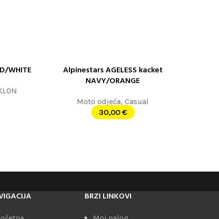
ED/WHITE
Alpinestars AGELESS kacket
ODABERITE OPCIJE
NAVY/ORANGE
KLON
Moto odjeća
,
Casual
30,00
€
VIGACIJA
BRZI LINKOVI
očetna
Moj nalog