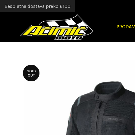
Besplatna dostava preko €100
PRODAV
SOLD
OUT