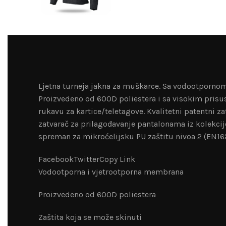
Ljetna turneja jakna za muškarce. Sa vodootporn
Proizvedeno od 600D poliestera i sa visokim prisus
rukavu za kartice/teletagove. Kvalitetni patentni 
zatvarač za prilagođavanje pantalonama iz kolekcij
spreman za mikroćelijsku PU zaštitu nivoa 2 (EN16
FacebookTwitterCopy Link
Vodootporna i vjetrootporna membrana
Proizvedeno od 600D poliestera
Zaštita koja se može skinuti