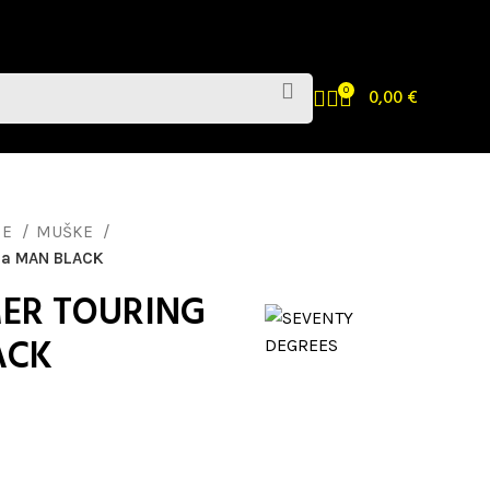
0
0,00
€
NE
MUŠKE
na MAN BLACK
MER TOURING
ACK