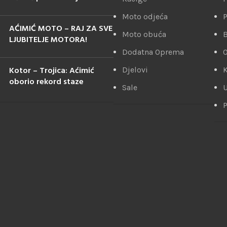
Moto odjeća
P
AĆIMIĆ MOTO – RAJ ZA SVE
Moto obuća
LJUBITELJE MOTORA!
Dodatna Oprema
Kotor – Trojica: Aćimić
Djelovi
K
oborio rekord staze
Sale
U
P