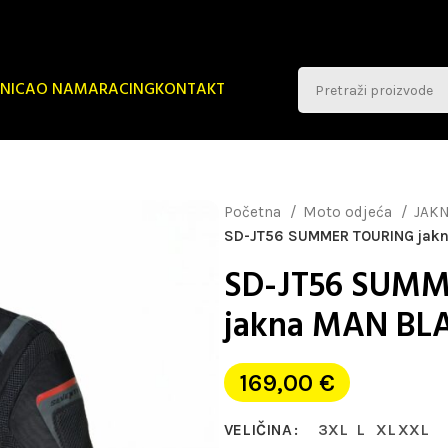
NICA
O NAMA
RACING
KONTAKT
Početna
Moto odjeća
JAK
SD-JT56 SUMMER TOURING jak
SD-JT56 SUM
jakna MAN BL
169,00
€
VELIČINA
3XL
L
XL
XXL