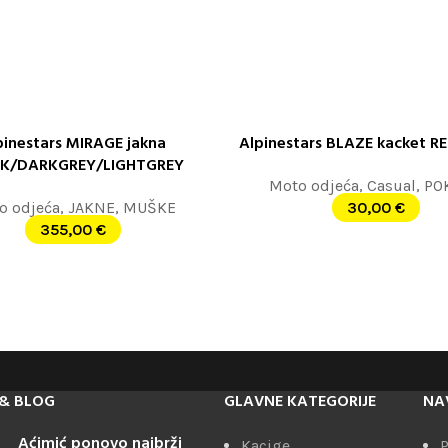
pinestars MIRAGE jakna
Alpinestars BLAZE kacket R
 OPCIJE
ODABERITE OPCIJE
K/DARKGREY/LIGHTGREY
Moto odjeća
,
Casual
,
PO
o odjeća
,
JAKNE
,
MUŠKE
30,00
€
355,00
€
& BLOG
GLAVNE KATEGORIJE
NA
Aćimić ponovo najbrži
Kacige
P