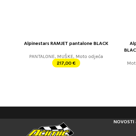
Alpinestars RAMJET pantalone BLACK
Al
ODABERITE OPCIJE
ODABERITE
BLAC
PANTALONE
,
MUŠKE
,
Moto odjeća
217,00
€
Mot
NOVOSTI 