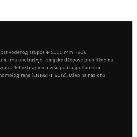
rnost vodenog stupca +15000 mm H2O).
kna. Ima unutrašnje i vanjske džepove plus džep na
atu. Reflektirajuće u više područja. Patentni
 homologirane (EN1621-1: 2012). Džep na naslonu