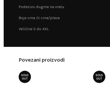
Podesivo dugme na vratu
Boje crna ili crna/plava
Veličine S do 4XL
Povezani proizvodi
SOLD
SOLD
OUT
OUT