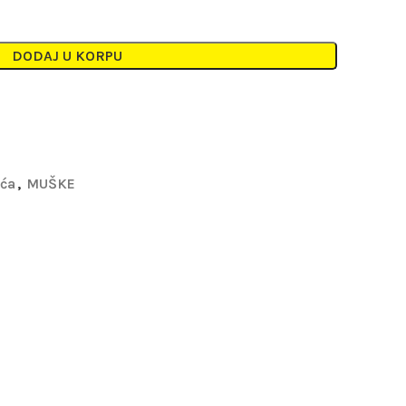
DODAJ U KORPU
eća
,
MUŠKE