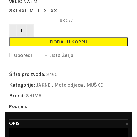
VELIČINA
M
3XL
4XL
M
L
XL
XXL
Očisti
DODAJ U KORPU
Uporedi
+ Lista Želja
Šifra proizvoda:
2460
Kategorije:
JAKNE
,
Moto odjeća
,
MUŠKE
Brend:
SHIMA
Podijeli:
OPIS