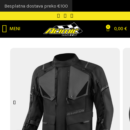
Besplatna dostava preko €100
MENI
0
0,00
€