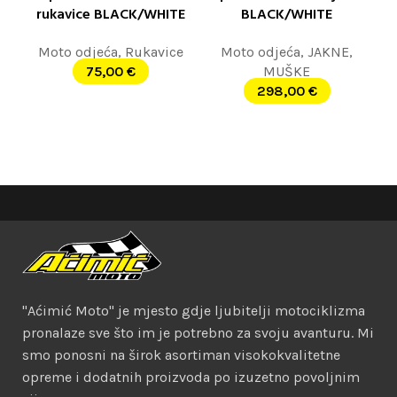
rukavice BLACK/WHITE
BLACK/WHITE
Moto odjeća
,
Rukavice
Moto odjeća
,
JAKNE
,
75,00
€
MUŠKE
298,00
€
"Aćimić Moto" je mjesto gdje ljubitelji motociklizma
pronalaze sve što im je potrebno za svoju avanturu. Mi
smo ponosni na širok asortiman visokokvalitetne
opreme i dodatnih proizvoda po izuzetno povoljnim