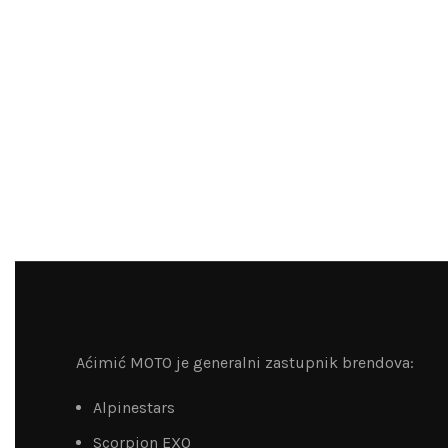
Aćimić MOTO je generalni zastupnik brendova:
Alpinestars
Scorpion EXO