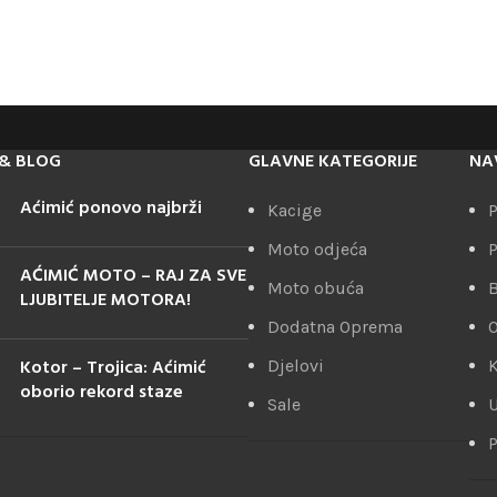
& BLOG
GLAVNE KATEGORIJE
NA
Aćimić ponovo najbrži
Kacige
P
Moto odjeća
P
AĆIMIĆ MOTO – RAJ ZA SVE
Moto obuća
LJUBITELJE MOTORA!
Dodatna Oprema
Kotor – Trojica: Aćimić
Djelovi
K
oborio rekord staze
Sale
U
P