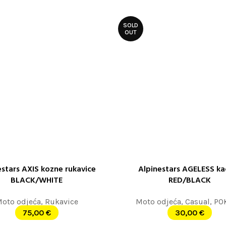
SOLD
OUT
estars AXIS kozne rukavice
Alpinestars AGELESS ka
 OPCIJE
ODABERITE OPCIJE
BLACK/WHITE
RED/BLACK
oto odjeća
,
Rukavice
Moto odjeća
,
Casual
,
PO
75,00
€
30,00
€