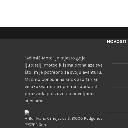
NOVOSTI 
"Aćimić Moto" je mjesto gdje
ljubitelji motociklizma pronalaze sve
što im je potrebno za svoju avanturu.
Mi smo ponosni na širok asortiman
visokokvalitetne opreme i dodatnih
proizvoda po izuzetno povoljnim
cijenama.
Bul. Ivana Crnojevića 6, 81000 Podgorica,
Crna Gora