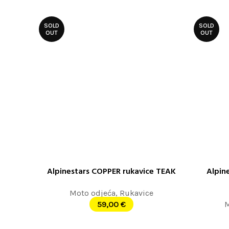
SOLD
SOLD
OUT
OUT
Alpinestars COPPER rukavice TEAK
Alpin
ODABERITE OPCIJE
ODABERITE
Moto odjeća
,
Rukavice
59,00
€
M