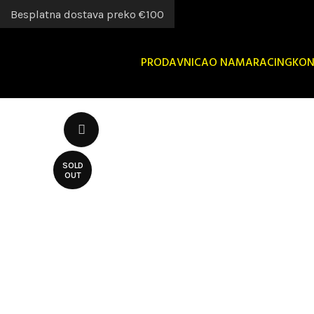
Besplatna dostava preko €100
PRODAVNICA
O NAMA
RACING
KON
Uvećaj sliku
SOLD
OUT