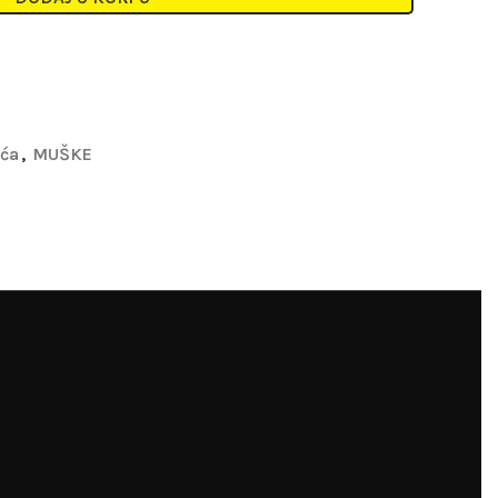
eća
,
MUŠKE