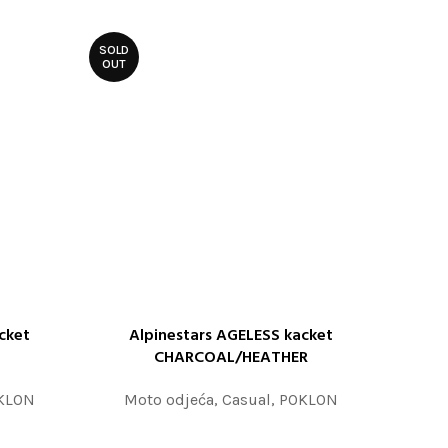
SOLD
OUT
cket
Alpinestars AGELESS kacket
PROČITAJTE JOŠ
CHARCOAL/HEATHER
KLON
Moto odjeća
,
Casual
,
POKLON