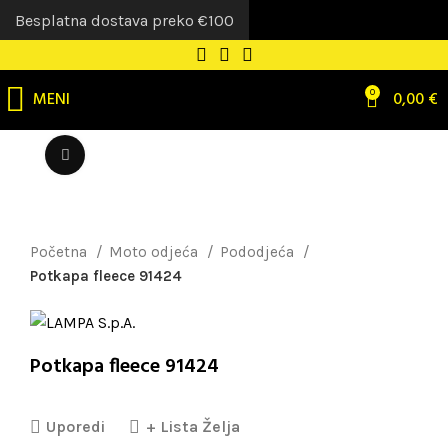
Besplatna dostava preko €100
MENI
0
0,00
€
Uvećaj sliku
Početna
Moto odjeća
Pododjeća
Potkapa fleece 91424
Potkapa fleece 91424
Uporedi
+ Lista Želja