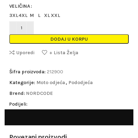
VELIČINA
3XL
4XL
M
L
XL
XXL
DODAJ U KORPU
Uporedi
+ Lista Želja
Šifra proizvoda:
212900
Kategorije:
Moto odjeća
,
Pododjeća
Brend:
NORDCODE
Podijeli:
Povezani proizvodi