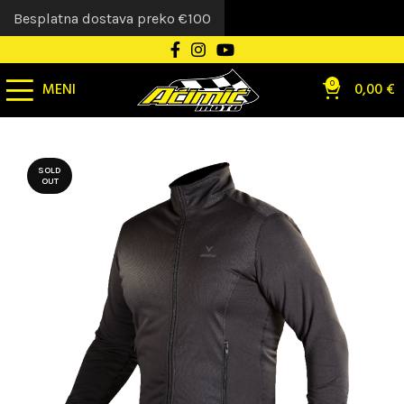
Besplatna dostava preko €100
MENI
0
0,00
€
SOLD
OUT