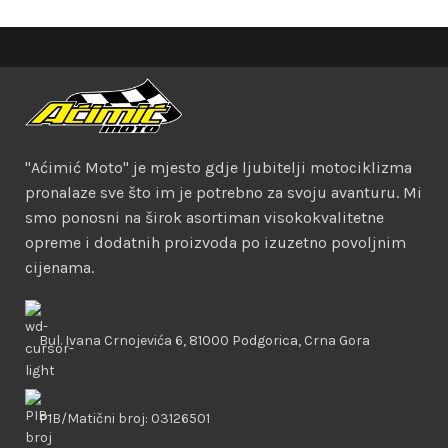
"Aćimić Moto" je mjesto gdje ljubitelji motociklizma
pronalaze sve što im je potrebno za svoju avanturu. Mi
smo ponosni na širok asortiman visokokvalitetne
opreme i dodatnih proizvoda po izuzetno povoljnim
cijenama.
Bul. Ivana Crnojevića 6, 81000 Podgorica, Crna Gora
PIB/Matični broj: 03126501