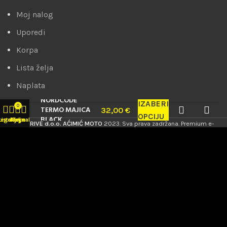
Moj nalog
Uporedi
Korpa
Lista želja
Naplata
NORDCODE
IZABERI
0
TERMO MAJICA
32,00
€
OPCIJU
BLACK
tegorije
Lista želja
Korpa
Moj nalog
PRODRIVE d.o.o. AĆIMIĆ MOTO
2023. Sva prava zadržana. Premium e-
commerce by
AbakusWeb
.