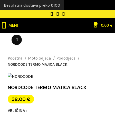
Besplatna dostava preko €100
MENI
0
0,00
€
Uvećaj sliku
Početna
Moto odjeća
Pododjeća
NORDCODE TERMO MAJICA BLACK
NORDCODE TERMO MAJICA BLACK
32,00
€
VELIČINA