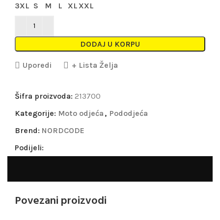
3XL
S
M
L
XL
XXL
DODAJ U KORPU
Uporedi
+ Lista Želja
Šifra proizvoda:
213700
Kategorije:
Moto odjeća
,
Pododjeća
Brend:
NORDCODE
Podijeli:
Povezani proizvodi