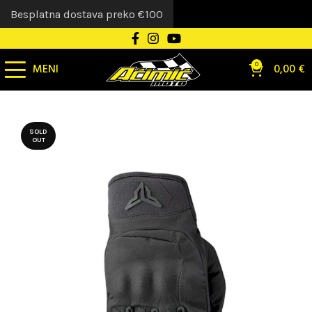
Besplatna dostava preko €100
MENI
0
0,00
€
SOLD
OUT