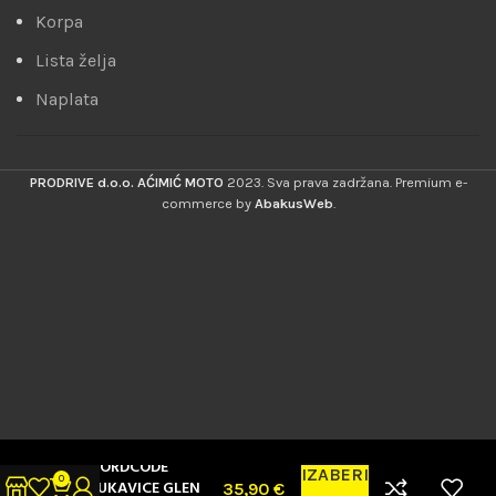
Korpa
Lista želja
Naplata
PRODRIVE d.o.o. AĆIMIĆ MOTO
2023. Sva prava zadržana. Premium e-
commerce by
AbakusWeb
.
NORDCODE
IZABERI
0
RUKAVICE GLEN
35,90
€