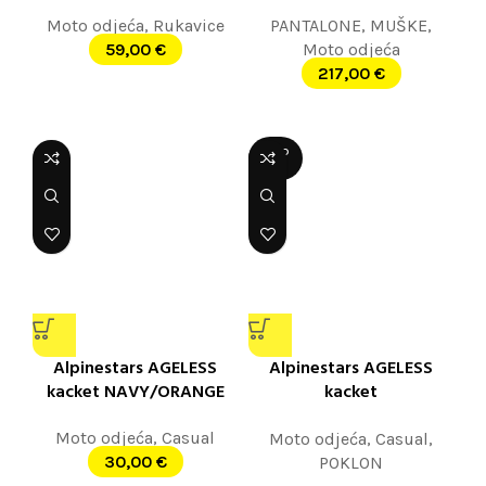
Moto odjeća
,
Rukavice
PANTALONE
,
MUŠKE
,
59,00
€
Moto odjeća
217,00
€
SOLD
OUT
Alpinestars AGELESS
Alpinestars AGELESS
kacket NAVY/ORANGE
kacket
CHARCOAL/HEATHER
Moto odjeća
,
Casual
Moto odjeća
,
Casual
,
30,00
€
POKLON