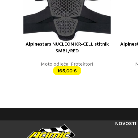
Alpinestars NUCLEON KR-CELL stitnik
Alpines
ODABERITE OPCIJE
ODABERITE
SMBL/RED
Moto odjeća
,
Protektori
M
165,00
€
NOVOSTI 