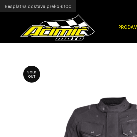
Besplatna dostava preko €100
PRODAV
SOLD
OUT