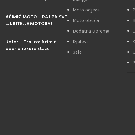
Moto odjeća
P
AĆIMIĆ MOTO – RAJ ZA SVE
Moto obuća
LJUBITELJE MOTORA!
Dodatna Oprema
Kotor – Trojica: Aćimić
Djelovi
K
oborio rekord staze
Sale
U
P