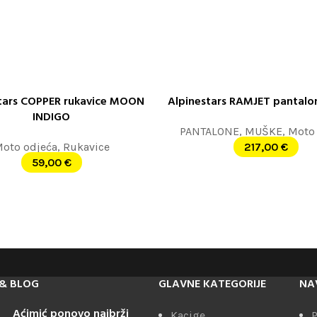
tars COPPER rukavice MOON
Alpinestars RAMJET pantal
 OPCIJE
ODABERITE OPCIJE
INDIGO
PANTALONE
,
MUŠKE
,
Moto 
oto odjeća
,
Rukavice
217,00
€
59,00
€
& BLOG
GLAVNE KATEGORIJE
NA
Aćimić ponovo najbrži
Kacige
P