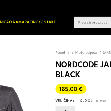
NICA
O NAMA
RACING
KONTAKT
Početna
Moto odjeća
JAK
NORDCODE JA
BLACK
165,00
€
VELIČINA
XL
XXL
Očisti