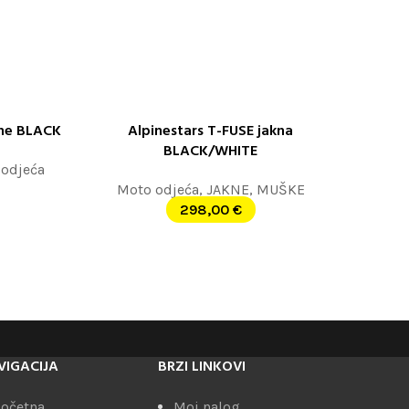
one BLACK
Alpinestars T-FUSE jakna
ODABERITE OPCIJE
BLACK/WHITE
odjeća
Moto odjeća
,
JAKNE
,
MUŠKE
298,00
€
VIGACIJA
BRZI LINKOVI
očetna
Moj nalog