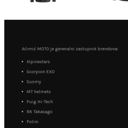
Aćimić MOTO je generalni zastupnik brendova:
Alpinestars
Scorpion EXO
Suomy
MT helmets
Puig Hi-Tech
RK Takasago
Polini