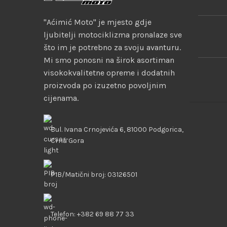
"Aćimić Moto" je mjesto gdje
ljubitelji motociklizma pronalaze sve
što im je potrebno za svoju avanturu.
Mi smo ponosni na širok asortiman
visokokvalitetne opreme i dodatnih
proizvoda po izuzetno povoljnim
cijenama.
Bul. Ivana Crnojevića 6, 81000 Podgorica,
Crna Gora
PIB/Matični broj: 03126501
Telefon: +382 69 88 77 33