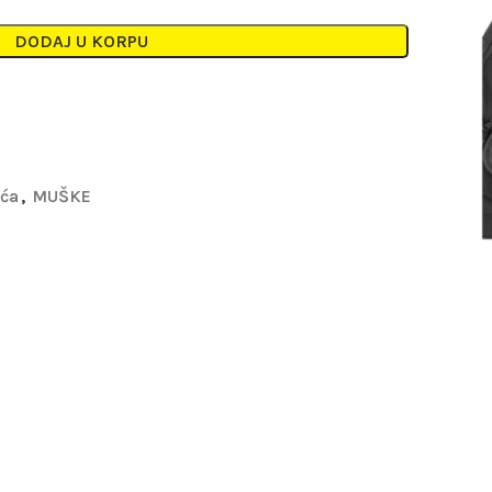
DODAJ U KORPU
eća
,
MUŠKE