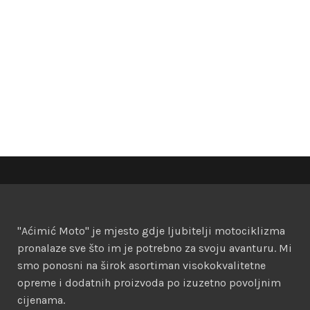
"Aćimić Moto" je mjesto gdje ljubitelji motociklizma
pronalaze sve što im je potrebno za svoju avanturu. Mi
smo ponosni na širok asortiman visokokvalitetne
opreme i dodatnih proizvoda po izuzetno povoljnim
cijenama.