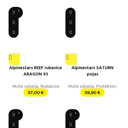
SOLD
OUT
Alpinestars REEF rukavice
Alpinestars SATURN
ARAGON 93
pojas
Moto odjeća
,
Rukavice
Moto odjeća
,
Protektori
57,00
€
59,90
€
SOLD
SOLD
OUT
OUT