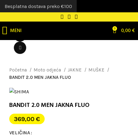
Besplatna dostava preko €100
MENI
0
0,00
€
Pogledaj video
Uvećaj sliku
Početna
Moto odjeća
JAKNE
MUŠKE
BANDIT 2.0 MEN JAKNA FLUO
BANDIT 2.0 MEN JAKNA FLUO
369,00
€
VELIČINA