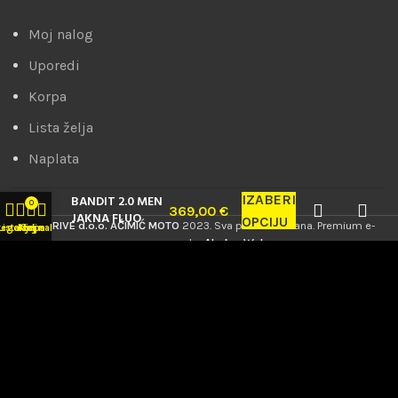
Moj nalog
Uporedi
Korpa
Lista želja
Naplata
IZABERI
BANDIT 2.0 MEN
0
369,00
€
JAKNA FLUO
OPCIJU
PRODRIVE d.o.o. AĆIMIĆ MOTO
2023. Sva prava zadržana. Premium e-
tegorije
Lista želja
Korpa
Moj nalog
commerce by
AbakusWeb
.