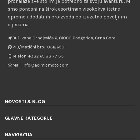
pronalaze sve što im je potrebno za svoju avanturu. Mi
smo ponosni na širok asortiman visokokvalitetne
opreme i dodatnih proizvoda po izuzetno povoljnim
cijenama.
Bul. Ivana Crnojevića 6, 81000 Podgorica, Crna Gora
PIB/Matični broj: 03126501
Telefon: +382 69 88 77 33
Mail: info@acimicmoto.com
NOVOSTI & BLOG
GLAVNE KATEGORIJE
NAVIGACIJA