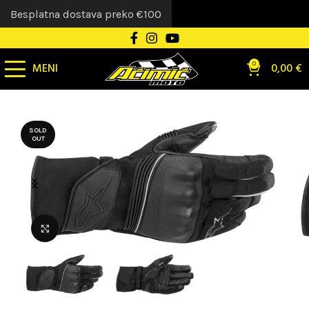
Besplatna dostava preko €100
MENI
0
0,00
€
SOLD
OUT
Uvećaj sliku