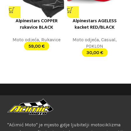
Alpinestars COPPER
Alpinestars AGELESS
rukavice BLACK
kacket RED/BLACK
Moto odjeća
,
Rukavice
Moto odjeća
,
Casual
,
59,00
€
POKLON
30,00
€
"Aćimić Moto" je mjesto gdje ljubitelji motociklizma