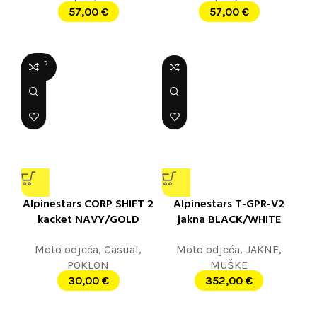
57,00
€
57,00
€
SOLD
OUT
Alpinestars CORP SHIFT 2
Alpinestars T-GPR-V2
kacket NAVY/GOLD
jakna BLACK/WHITE
Moto odjeća
,
Casual
,
Moto odjeća
,
JAKNE
,
POKLON
MUŠKE
30,00
€
352,00
€