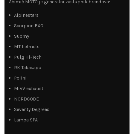
Aćimić MOTO je generalni zastupnik brendova:
Alpinestars
Scorpion EXO
Suomy
MT helmets
Puig Hi-Tech
RK Takasago
Polini
MiVV exhaust
NORDCODE
Seventy Degrees
Lampa SPA