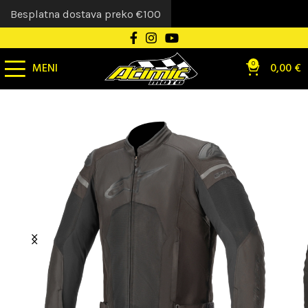
Besplatna dostava preko €100
MENI
0
0,00
€