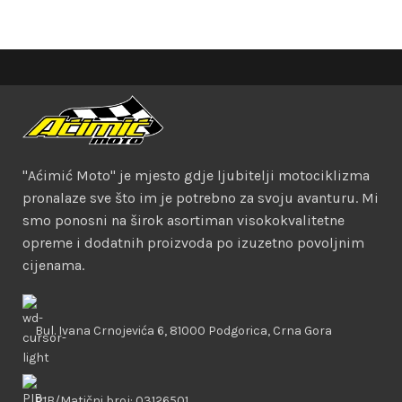
"Aćimić Moto" je mjesto gdje ljubitelji motociklizma
pronalaze sve što im je potrebno za svoju avanturu. Mi
smo ponosni na širok asortiman visokokvalitetne
opreme i dodatnih proizvoda po izuzetno povoljnim
cijenama.
Bul. Ivana Crnojevića 6, 81000 Podgorica, Crna Gora
PIB/Matični broj: 03126501