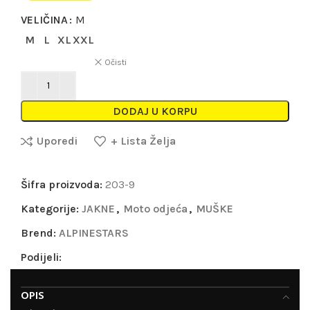
VELIČINA
M
M
L
XL
XXL
Očisti
DODAJ U KORPU
Uporedi
+ Lista Želja
Šifra proizvoda:
203-9
Kategorije:
JAKNE
,
Moto odjeća
,
MUŠKE
Brend:
ALPINESTARS
Podijeli:
OPIS