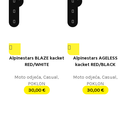
OUT
OUT
Alpinestars BLAZE kacket
Alpinestars AGELESS
RED/WHITE
kacket RED/BLACK
Moto odjeća
,
Casual
,
Moto odjeća
,
Casual
,
POKLON
POKLON
30,00
€
30,00
€