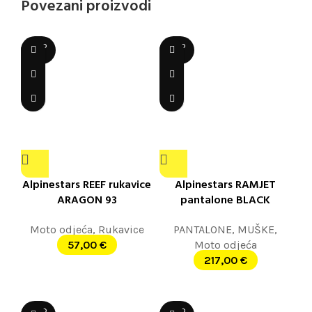
Povezani proizvodi
SOLD
SOLD
OUT
OUT
Alpinestars REEF rukavice
Alpinestars RAMJET
ARAGON 93
pantalone BLACK
Moto odjeća
,
Rukavice
PANTALONE
,
MUŠKE
,
57,00
€
Moto odjeća
217,00
€
SOLD
SOLD