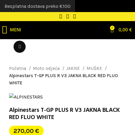
Besplatna dostava preko €100
MENI
0
0,00
€
Uvećaj sliku
Početna
Moto odjeća
JAKNE
MUŠKE
Alpinestars T-GP PLUS R V3 JAKNA BLACK RED FLUO
WHITE
Alpinestars T-GP PLUS R V3 JAKNA BLACK
RED FLUO WHITE
270,00
€