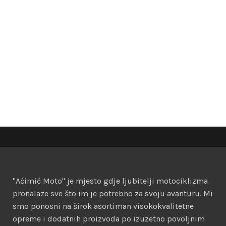
"Aćimić Moto" je mjesto gdje ljubitelji motociklizma
pronalaze sve što im je potrebno za svoju avanturu. Mi
smo ponosni na širok asortiman visokokvalitetne
opreme i dodatnih proizvoda po izuzetno povoljnim