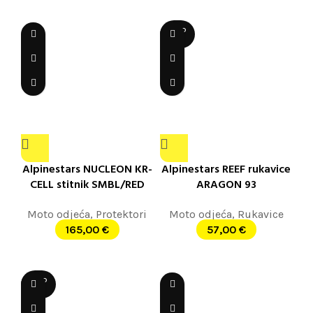
SOLD
OUT
Alpinestars NUCLEON KR-
Alpinestars REEF rukavice
CELL stitnik SMBL/RED
ARAGON 93
Moto odjeća
,
Protektori
Moto odjeća
,
Rukavice
165,00
€
57,00
€
SOLD
OUT