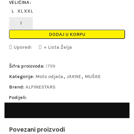
VELIČINA
L
XL
XXL
DODAJ U KORPU
Uporedi
+ Lista Želja
Šifra proizvoda:
1799
Kategorije:
Moto odjeća
,
JAKNE
,
MUŠKE
Brend:
ALPINESTARS
Podijeli:
Povezani proizvodi