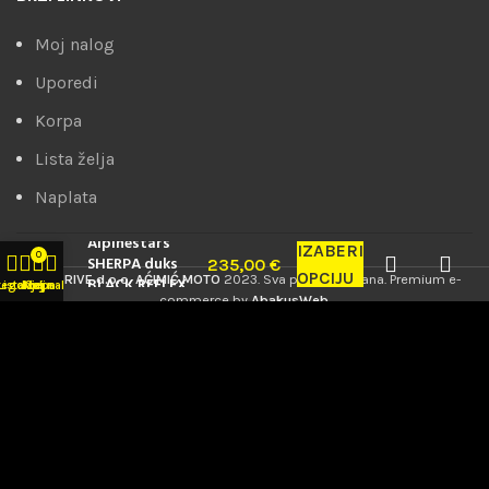
Moj nalog
Uporedi
Korpa
Lista želja
Naplata
Alpinestars
IZABERI
0
SHERPA duks
235,00
€
OPCIJU
PRODRIVE d.o.o. AĆIMIĆ MOTO
2023. Sva prava zadržana. Premium e-
BLACK REFLEX
tegorije
Lista želja
Korpa
Moj nalog
commerce by
AbakusWeb
.