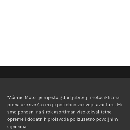
"Aćimić Moto" je mjesto gdje ljubitelji motociklizma
pronalaze sve što im je potrebno za svoju avanturu. Mi
smo ponosni na širok asortiman visokokvalitetne
opreme i dodatnih proizvoda po izuzetno povoljnim
cijenama.