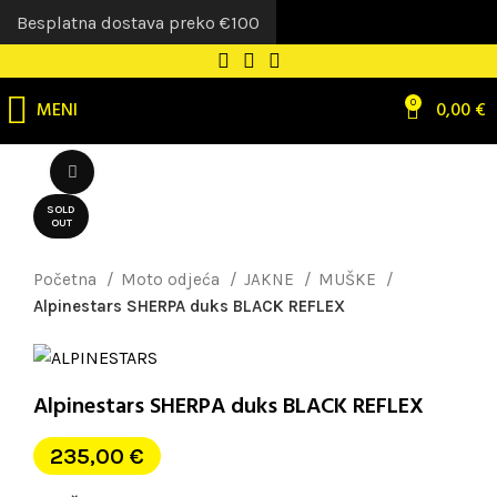
Besplatna dostava preko €100
MENI
0
0,00
€
Uvećaj sliku
SOLD
OUT
Početna
Moto odjeća
JAKNE
MUŠKE
Alpinestars SHERPA duks BLACK REFLEX
Alpinestars SHERPA duks BLACK REFLEX
235,00
€