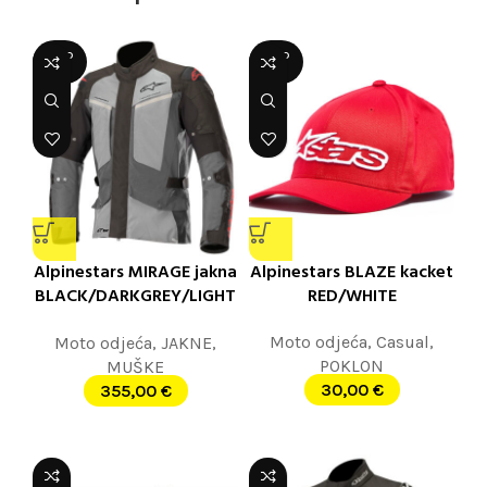
SOLD
SOLD
OUT
OUT
Alpinestars MIRAGE jakna
Alpinestars BLAZE kacket
BLACK/DARKGREY/LIGHT
RED/WHITE
GREY
Moto odjeća
,
Casual
,
Moto odjeća
,
JAKNE
,
POKLON
MUŠKE
30,00
€
355,00
€