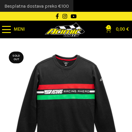
Besplatna dostava preko €100
MENI
0
0,00
€
SOLD
OUT