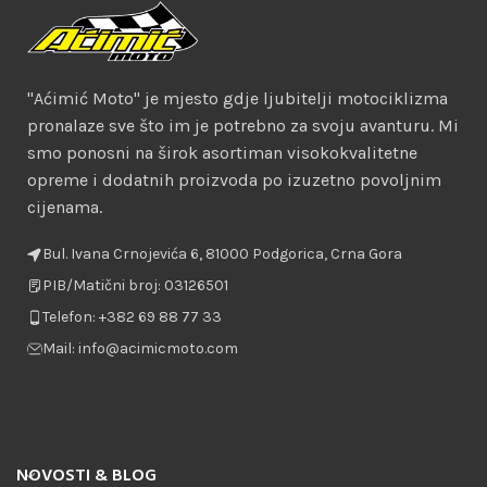
"Aćimić Moto" je mjesto gdje ljubitelji motociklizma
pronalaze sve što im je potrebno za svoju avanturu. Mi
smo ponosni na širok asortiman visokokvalitetne
opreme i dodatnih proizvoda po izuzetno povoljnim
cijenama.
Bul. Ivana Crnojevića 6, 81000 Podgorica, Crna Gora
PIB/Matični broj: 03126501
Telefon: +382 69 88 77 33
Mail: info@acimicmoto.com
NOVOSTI & BLOG