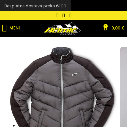
Besplatna dostava preko €100
MENI
0
0,00
€