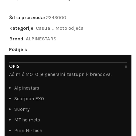
Šifra proizvoda:
2343000
Kategorije:
Casual
,
Moto odjeća
Brend:
ALPINESTARS
Podijeli:
OPIS
Aćimić MOTO je generalni zastupnik brendova:
Alpinestars
Scorpion EXO
Suomy
MT helmets
Puig Hi-Tech