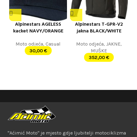
Alpinestars AGELESS
Alpinestars T-GPR-V2
kacket NAVY/ORANGE
jakna BLACK/WHITE
Moto odjeća
,
Casual
Moto odjeća
,
JAKNE
,
30,00
€
MUŠKE
352,00
€
"Aćimić Moto" je mjesto gdje ljubitelji motociklizma