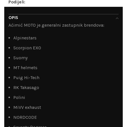
Podijeli:
OPIS
Aćimić MOTO je generalni zastupnik brendova:
Alpinestars
Scorpion EXO
Suomy
MT helmets
Puig Hi-Tech
RK Takasago
Polini
MiVV exhaust
NORDCODE