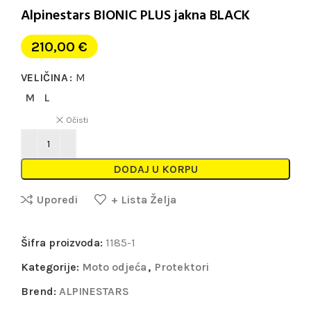
Alpinestars BIONIC PLUS jakna BLACK
210,00
€
VELIČINA
M
M
L
Očisti
DODAJ U KORPU
Uporedi
+ Lista Želja
Šifra proizvoda:
1185-1
Kategorije:
Moto odjeća
,
Protektori
Brend:
ALPINESTARS