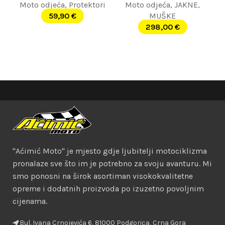
Moto odjeća
,
Protektori
Moto odjeća
,
JAKNE
,
59,90
€
MUŠKE
298,00
€
"Aćimić Moto" je mjesto gdje ljubitelji motociklizma
pronalaze sve što im je potrebno za svoju avanturu. Mi
smo ponosni na širok asortiman visokokvalitetne
opreme i dodatnih proizvoda po izuzetno povoljnim
cijenama.
Bul. Ivana Crnojevića 6, 81000 Podgorica, Crna Gora