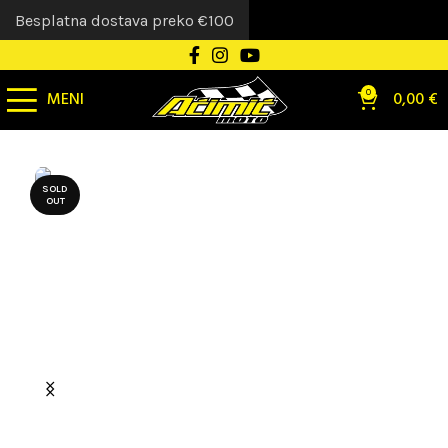
Besplatna dostava preko €100
MENI
0
0,00
€
SOLD
OUT