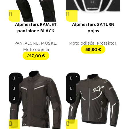
Alpinestars RAMJET
Alpinestars SATURN
pantalone BLACK
pojas
PANTALONE
,
MUŠKE
,
Moto odjeća
,
Protektori
Moto odjeća
59,90
€
217,00
€
SOLD
SOLD
OUT
OUT