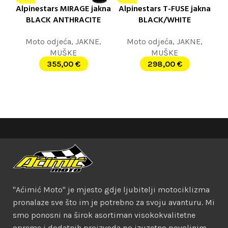
Alpinestars MIRAGE jakna
Alpinestars T-FUSE jakna
BLACK ANTHRACITE
BLACK/WHITE
Moto odjeća
,
JAKNE
,
Moto odjeća
,
JAKNE
,
MUŠKE
MUŠKE
355,00
€
298,00
€
"Aćimić Moto" je mjesto gdje ljubitelji motociklizma
pronalaze sve što im je potrebno za svoju avanturu. Mi
smo ponosni na širok asortiman visokokvalitetne
opreme i dodatnih proizvoda po izuzetno povoljnim