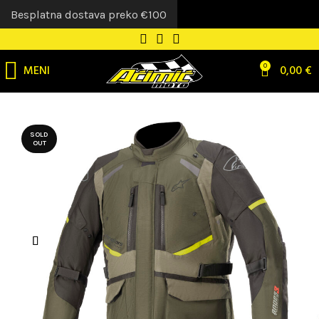
Besplatna dostava preko €100
MENI
0
0,00
€
SOLD
OUT