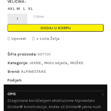
VELIČINA
4XL
M
L
XL
Očisti
DODAJ U KORPU
Uporedi
+ Lista Želja
Šifra proizvoda:
697100
Kategorije:
JAKNE
,
Moto odjeća
,
MUŠKE
Brend:
ALPINESTARS
Podijeli:
OPIS
Dizajnirana korišćenjem ekskluzivne Alpinestars
Dristar® konstrukcije, Andes v3 Dristar® jakna nudi