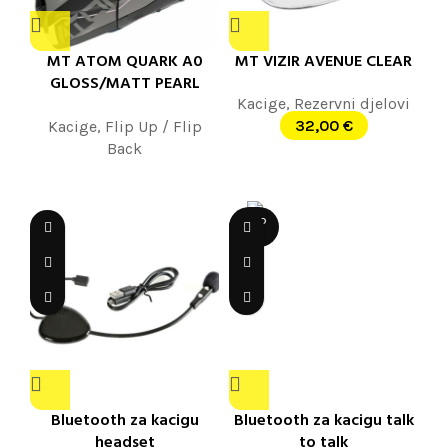
MT ATOM QUARK A0
MT VIZIR AVENUE CLEAR
GLOSS/MATT PEARL
WHITE
Kacige
,
Rezervni djelovi
32,00
€
Kacige
,
Flip Up / Flip
Back
SOLD
OUT
Bluetooth za kacigu
Bluetooth za kacigu talk
headset
to talk