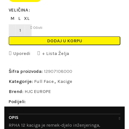
VELIČINA
M
L
XL
Očisti
DODAJ U KORPU
Uporedi
+ Lista Želja
Šifra proizvoda:
12907108000
Kategorije:
Full Face
,
Kacige
Brend:
HJC EUROPE
Podijeli:
OPIS
RPHA 12 kaciga je remek-djelo inženjeringa,