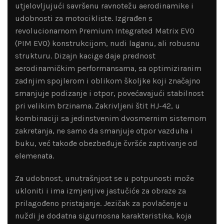
utjelovljujući savršenu ravnotežu aerodinamike i
udobnosti za motocikliste. Izgrađen s
revolucionarnom Premium Integrated Matrix EVO
(PIM EVO) konstrukcijom, nudi laganu, ali robusnu
strukturu. Dizajn kacige daje prednost
aerodinamičkim performansama, sa optimiziranim
zadnjim spojlerom i oblikom školjke koji značajno
smanjuje podizanje i otpor, povećavajući stabilnost
pri velikim brzinama. Zakrivljeni štit HJ-42, u
kombinaciji sa jedinstvenim dvosmernim sistemom
zakretanja, ne samo da smanjuje otpor vazduha i
buku, već takođe obezbeđuje čvršće zaptivanje od
elemenata.
Za udobnost, unutrašnjost se u potpunosti može
ukloniti i ima izmjenjive jastučiće za obraze za
prilagođeno pristajanje. Jezičak za povlačenje u
nuždi je dodatna sigurnosna karakteristika, koja