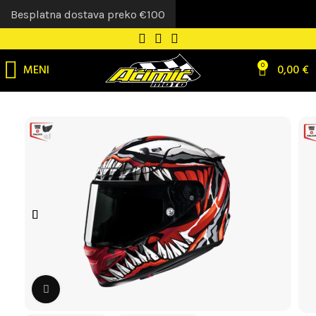
Besplatna dostava preko €100
MENI
0
0,00
€
Uvećaj sliku