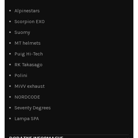
Alpinestars
Scorpion EXO
Suomy
MT helmets
Puig Hi-Tech
RK Takasago
Polini
MiVV exhaust
NORDCODE
Seventy Degrees
Lampa SPA