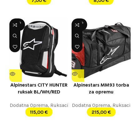
7,00
€
8,00
€
SOLD
SOLD
OUT
OUT
Alpinestars CITY HUNTER
Alpinestars MM93 torba
ruksak BL/WH/RED
za opremu
Dodatna Oprema
,
Ruksaci
Dodatna Oprema
,
Ruksaci
115,00
€
215,00
€