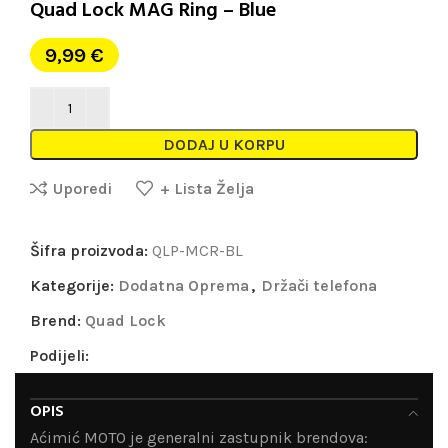
Quad Lock MAG Ring – Blue
9,99
€
DODAJ U KORPU
Uporedi
+ Lista Želja
Šifra proizvoda:
QLP-MCR-BL
Kategorije:
Dodatna Oprema
,
Držači telefona
Brend:
Quad Lock
Podijeli:
OPIS
Aćimić MOTO je generalni zastupnik brendova: