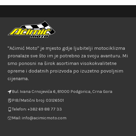
"Aćimić Moto" je mjesto gdje ljubitelji motociklizma
pronalaze sve što im je potrebno za svoju avanturu. Mi
smo ponosni na širok asortiman visokokvalitetne
opreme i dodatnih proizvoda po izuzetno povoljnim
cijenama.
Bul. Ivana Crnojevića 6, 81000 Podgorica, Crna Gora
PIB/Matični broj: 03126501
Telefon: +382 69 88 77 33
Mail: info@acimicmoto.com