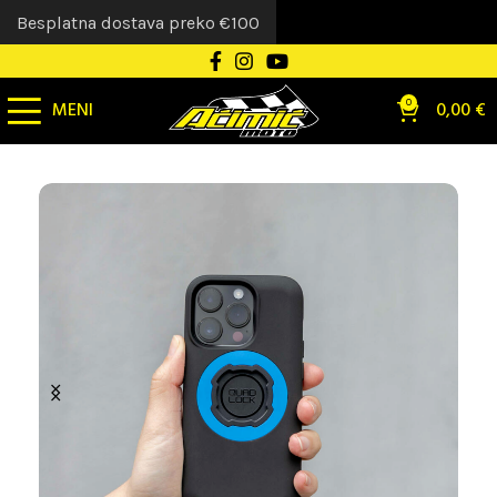
Besplatna dostava preko €100
MENI
0
0,00
€