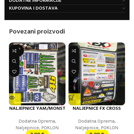
DODATNE INFORMACIJE
KUPOVINA I DOSTAVA
Povezani proizvodi
SOLD
OUT
NALJEPNICE YAM/MONST
NALJEPNICE FX CROSS
Dodatna Oprema
,
Dodatna Oprema
,
Naljepnice
,
POKLON
Naljepnice
,
POKLON