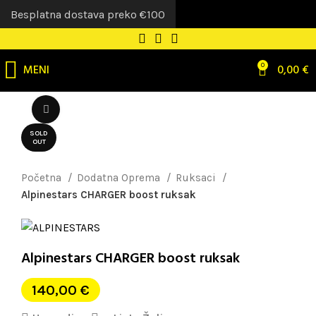
Besplatna dostava preko €100
MENI
0
0,00
€
Uvećaj sliku
SOLD
OUT
Početna
Dodatna Oprema
Ruksaci
Alpinestars CHARGER boost ruksak
Alpinestars CHARGER boost ruksak
140,00
€