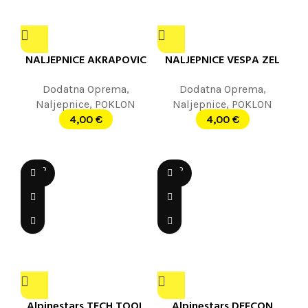
NALJEPNICE AKRAPOVIC
NALJEPNICE VESPA ZEL
Dodatna Oprema
,
Dodatna Oprema
,
Naljepnice
,
POKLON
Naljepnice
,
POKLON
4,00
€
4,00
€
SOLD
SOLD
OUT
OUT
Alpinestars TECH TOOL
Alpinestars DEFCON