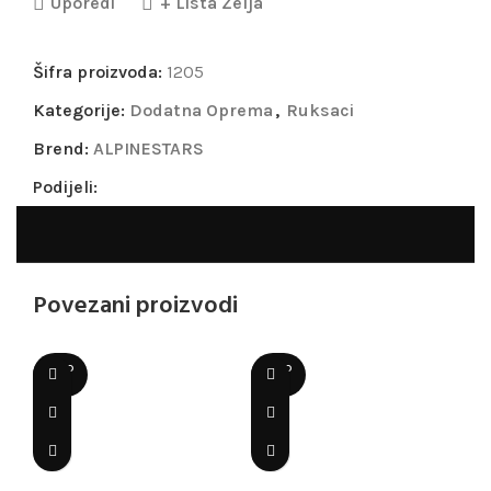
Uporedi
+ Lista Želja
Šifra proizvoda:
1205
Kategorije:
Dodatna Oprema
,
Ruksaci
Brend:
ALPINESTARS
Podijeli:
Povezani proizvodi
SOLD
SOLD
OUT
OUT