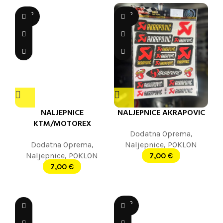
SOLD
SOLD
OUT
OUT
NALJEPNICE
NALJEPNICE AKRAPOVIC
KTM/MOTOREX
Dodatna Oprema
,
Dodatna Oprema
,
Naljepnice
,
POKLON
Naljepnice
,
POKLON
7,00
€
7,00
€
SOLD
OUT