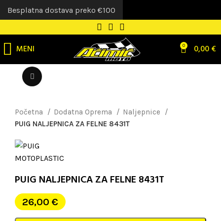
Besplatna dostava preko €100
MENI
0
0,00
€
Uvećaj sliku
Početna
Dodatna Oprema
Naljepnice
PUIG NALJEPNICA ZA FELNE 8431T
PUIG NALJEPNICA ZA FELNE 8431T
26,00
€