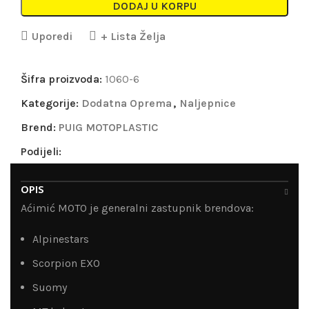
DODAJ U KORPU
Uporedi
+ Lista Želja
Šifra proizvoda:
1060-6
Kategorije:
Dodatna Oprema
,
Naljepnice
Brend:
PUIG MOTOPLASTIC
Podijeli:
OPIS
Aćimić MOTO je generalni zastupnik brendova:
Alpinestars
Scorpion EXO
Suomy