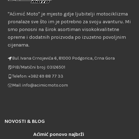
"Aćimić Moto" je mjesto gdje ljubitelji motociklizma
pronalaze sve što im je potrebno za svoju avanturu. Mi
smo ponosni na širok asortiman visokokvalitetne
opreme i dodatnih proizvoda po izuzetno povoljnim
cijenama.
Bul. Ivana Crnojevića 6, 81000 Podgorica, Crna Gora
PIB/Matični broj: 03126501
Telefon: +382 69 88 77 33
Mail: info@acimicmoto.com
NOVOSTI & BLOG
Aćimić ponovo najbrži