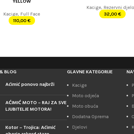
YELLOW
Kacige
,
Rezervni djelo
Kacige
,
Full Face
32,00
€
110,00
€
& BLOG
GLAVNE KATEGORIJE
NA
Aćimić ponovo najbrži
Kacige
P
Moto odjeća
P
AĆIMIĆ MOTO – RAJ ZA SVE
Moto obuća
LJUBITELJE MOTORA!
Dodatna Oprema
Kotor – Trojica: Aćimić
Djelovi
K