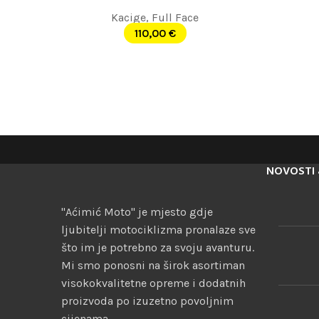
Kacige
,
Full Face
110,00
€
NOVOSTI 
"Aćimić Moto" je mjesto gdje
ljubitelji motociklizma pronalaze sve
što im je potrebno za svoju avanturu.
Mi smo ponosni na širok asortiman
visokokvalitetne opreme i dodatnih
proizvoda po izuzetno povoljnim
cijenama.