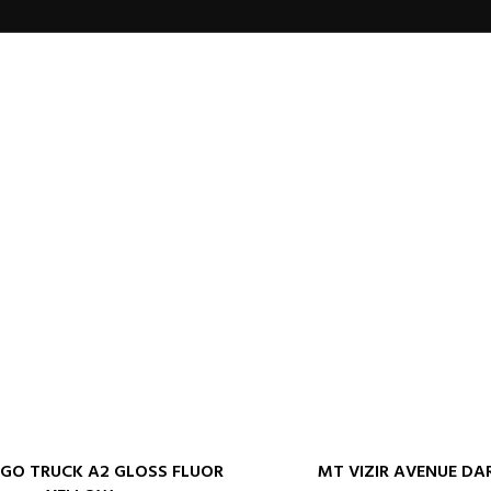
GO TRUCK A2 GLOSS FLUOR
MT VIZIR AVENUE DA
 OPCIJE
DODAJ U KORPU