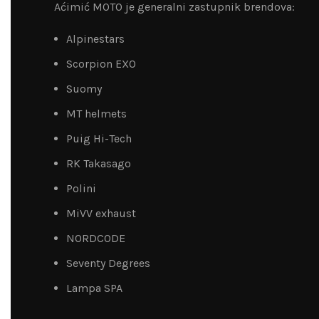
Aćimić MOTO je generalni zastupnik brendova:
Alpinestars
Scorpion EXO
Suomy
MT helmets
Puig Hi-Tech
RK Takasago
Polini
MiVV exhaust
NORDCODE
Seventy Degrees
Lampa SPA