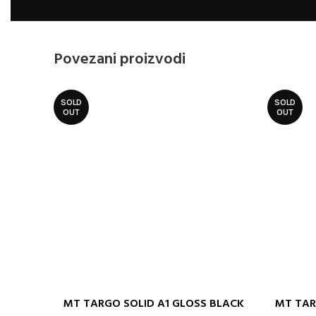
Povezani proizvodi
SOLD
SOLD
OUT
OUT
MT TARGO SOLID A1 GLOSS BLACK
MT TAR
ODABERITE OPCIJE
ODABERITE