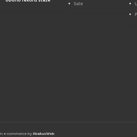
oborio rekord staze
Sale
U
P
ium e-commerce by
AbakusWeb
.