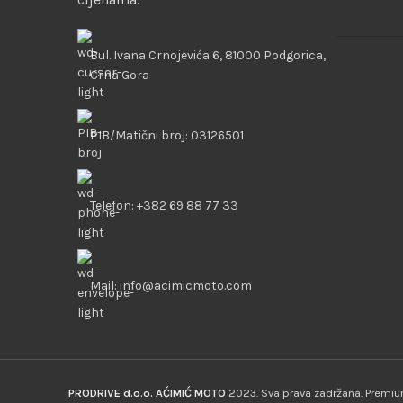
Bul. Ivana Crnojevića 6, 81000 Podgorica,
Crna Gora
PIB/Matični broj: 03126501
Telefon: +382 69 88 77 33
Mail: info@acimicmoto.com
PRODRIVE d.o.o. AĆIMIĆ MOTO
2023. Sva prava zadržana. Prem