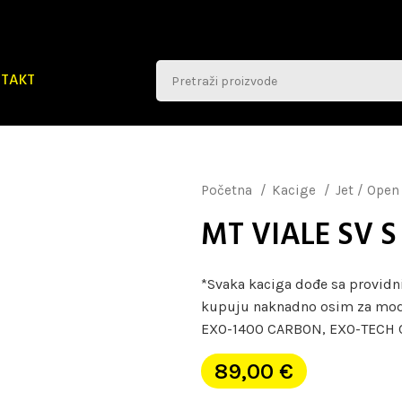
TAKT
Početna
Kacige
Jet / Open
MT VIALE SV S
*Svaka kaciga dođe sa providni
kupuju naknadno osim za mod
EXO-1400 CARBON, EXO-TECH C
89,00
€