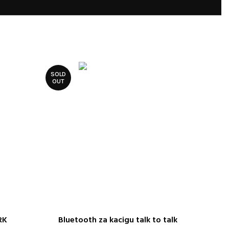
SOLD
OUT
RK
Bluetooth za kacigu talk to talk
ODABERITE OPCIJE