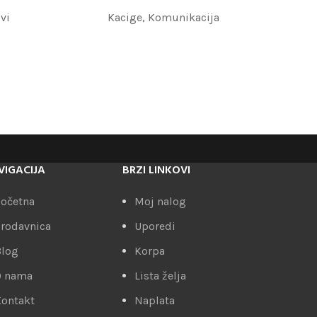
vi
Kacige
,
Komunikacija
VIGACIJA
BRZI LINKOVI
očetna
Moj nalog
rodavnica
Uporedi
Blog
Korpa
O nama
Lista želja
ontakt
Naplata