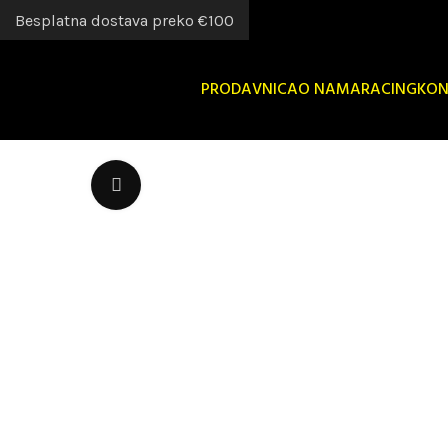
Besplatna dostava preko €100
PRODAVNICA
O NAMA
RACING
KON
Uvećaj sliku