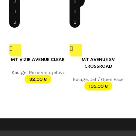
OUT
MT VIZIR AVENUE CLEAR
MT AVENUE SV
CROSSROAD
BLUE/WHITE/RED MATT
Kacige
,
Rezervni djelovi
32,00
€
Kacige
,
Jet / Open Face
105,00
€