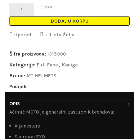
Očisti
DODAJ U KORPU
Uporedi
+ Lista Želja
Šifra proizvoda:
1318000
Kategorije:
Full Face
,
Kacige
Brend:
MT HELMETS
Podijeli:
OPIS
Aćimić MOTO je generalni zastupnik brendova:
Alpinestars
Scorpion EXO