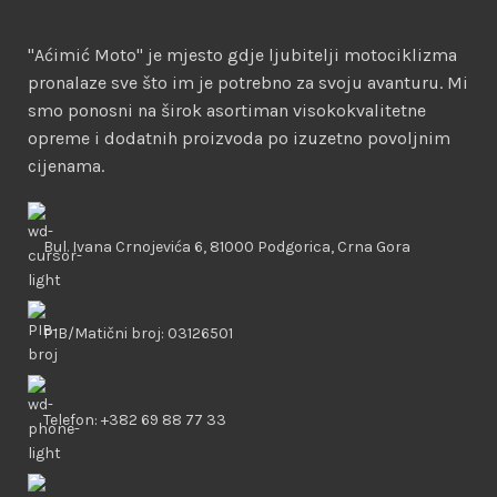
"Aćimić Moto" je mjesto gdje ljubitelji motociklizma
pronalaze sve što im je potrebno za svoju avanturu. Mi
smo ponosni na širok asortiman visokokvalitetne
opreme i dodatnih proizvoda po izuzetno povoljnim
cijenama.
Bul. Ivana Crnojevića 6, 81000 Podgorica, Crna Gora
PIB/Matični broj: 03126501
Telefon: +382 69 88 77 33