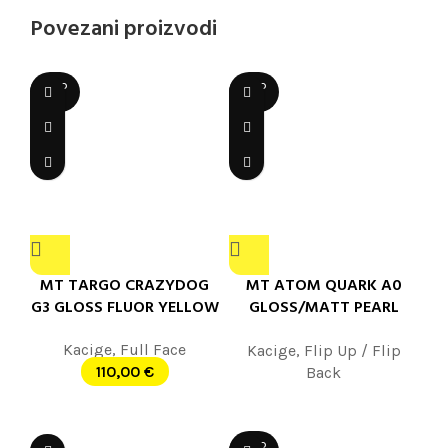
Povezani proizvodi
SOLD
SOLD
OUT
OUT
MT TARGO CRAZYDOG
MT ATOM QUARK A0
G3 GLOSS FLUOR YELLOW
GLOSS/MATT PEARL
WHITE
Kacige
,
Full Face
Kacige
,
Flip Up / Flip
110,00
€
Back
SOLD