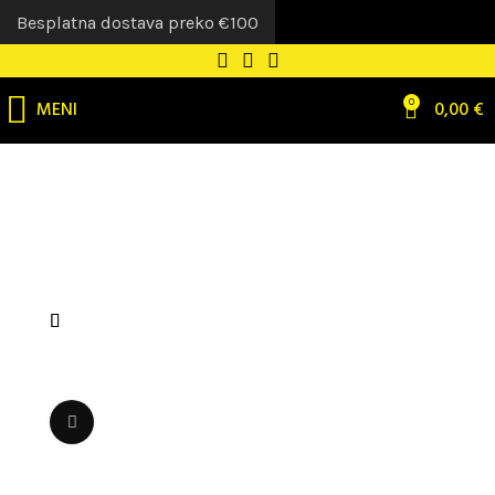
Besplatna dostava preko €100
MENI
0
0,00
€
Uvećaj sliku