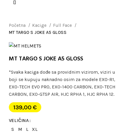
Početna
Kacige
Full Face
MT TARGO S JOKE A5 GLOSS
MT TARGO S JOKE A5 GLOSS
*Svaka kaciga dođe sa providnim vizirom, viziri u
boji se kupuju naknadno osim za modele EXO-R1,
EXO-TECH EVO PRO, EXO-1400 CARBON, EXO-TECH
CARBON, EXO-GTSP AIR, HJC RPHA 1, HJC RPHA 12.
139,00
€
VELIČINA
S
M
L
XL