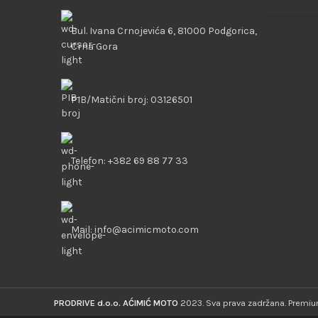
Bul. Ivana Crnojevića 6, 81000 Podgorica,
Crna Gora
PIB/Matični broj: 03126501
Telefon: +382 69 88 77 33
Mail: info@acimicmoto.com
PRODRIVE d.o.o. AĆIMIĆ MOTO
2023. Sva prava zadržana. Prem