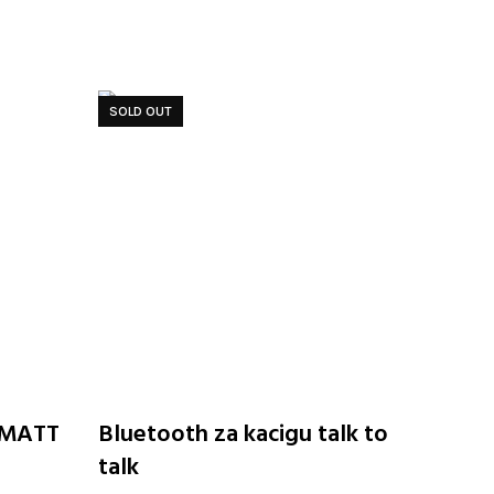
SOLD OUT
Odaberite opcije
 MATT
Bluetooth za kacigu talk to
talk