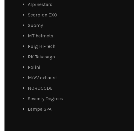
Alpinestars
Scorpion EXO
Suomy
MT helmets
Puig Hi-Tech
RK Takasago
Polini
MiVV exhaust
NORDCODE
Seventy Degrees
Lampa SPA