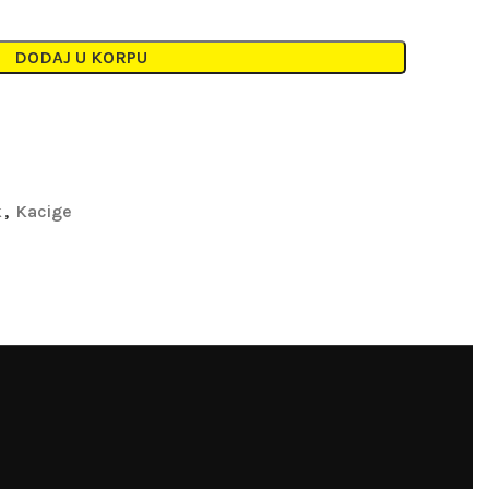
DODAJ U KORPU
k
,
Kacige