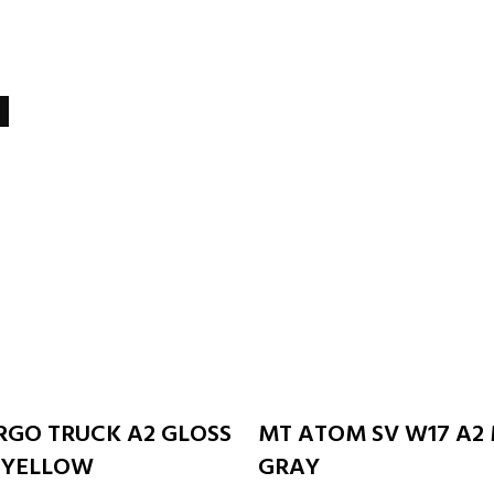
Odaberite opcije
Odaberite opcije
RGO TRUCK A2 GLOSS
MT ATOM SV W17 A2
 YELLOW
GRAY