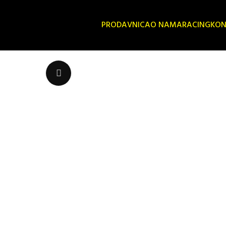
PRODAVNICA
O NAMA
RACING
KON
Uvećaj sliku