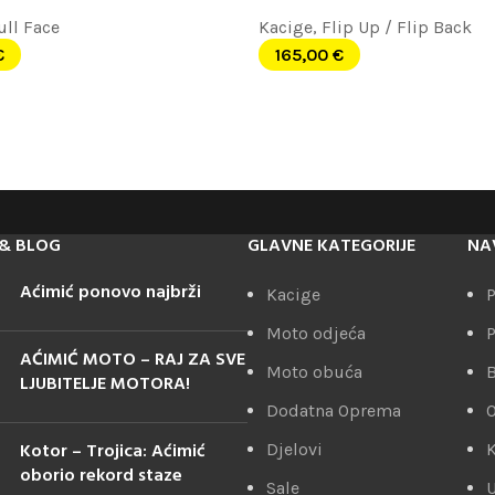
ull Face
Kacige
,
Flip Up / Flip Back
€
165,00
€
& BLOG
GLAVNE KATEGORIJE
NA
Aćimić ponovo najbrži
Kacige
P
Moto odjeća
P
AĆIMIĆ MOTO – RAJ ZA SVE
Moto obuća
LJUBITELJE MOTORA!
Dodatna Oprema
Kotor – Trojica: Aćimić
Djelovi
K
oborio rekord staze
Sale
U