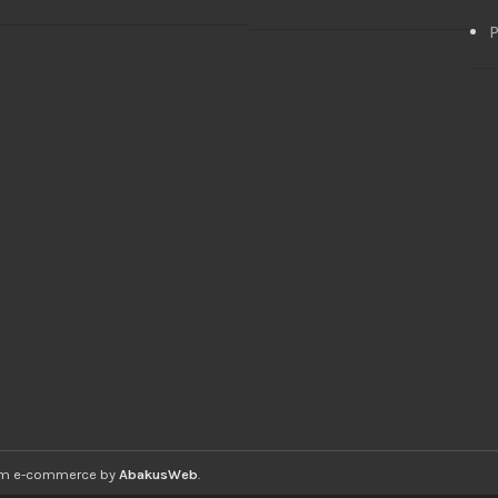
P
ium e-commerce by
AbakusWeb
.