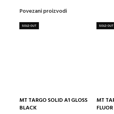
Povezani proizvodi
SOLD OUT
SOLD OUT
Odaberite opcije
MT TARGO SOLID A1 GLOSS
MT TA
BLACK
FLUOR