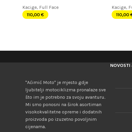
Kacige
,
Full Face
Kacige
,
F
110,00
€
110,00
NOVOSTI 
"Aćimić Moto" je mjesto gdje
ljubitelji motociklizma pronalaze sve
što im je potrebno za svoju avanturu.
Mi smo ponosni na širok asortiman
visokokvalitetne opreme i dodatnih
proizvoda po izuzetno povoljnim
cijenama.