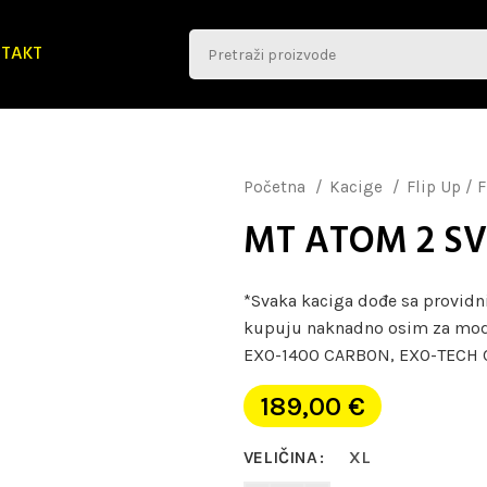
TAKT
Početna
Kacige
Flip Up / 
MT ATOM 2 SV
*Svaka kaciga dođe sa providni
kupuju naknadno osim za mod
EXO-1400 CARBON, EXO-TECH C
189,00
€
VELIČINA
XL