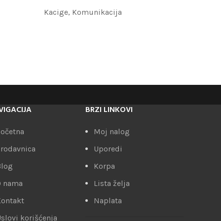
Kacige
,
Komunikacija
VIGACIJA
BRZI LINKOVI
očetna
Moj nalog
rodavnica
Uporedi
Blog
Korpa
O nama
Lista želja
ontakt
Naplata
slovi korišćenja