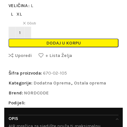
VELIČINA
L
L
XL
Očisti
DODAJ U KORPU
Uporedi
+ Lista Želja
Šifra proizvoda:
670-02-105
Kategorije:
Dodatna Oprema
,
Ostala oprema
Brend:
NORDCODE
Podijeli:
OPIS
AIR mrežica za sjedište pruža ti maksimalnu