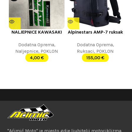
NALJEPNICE KAWASAKI
Alpinestars AMP-7 ruksak
Dodatna Oprema
,
Dodatna Oprema
,
Naljepnice
,
POKLON
Ruksaci
,
POKLON
4,00
€
155,00
€
"Aćimić Moto" je mjesto gdje ljubitelji motociklizma