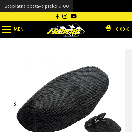
Besplatna dostava preko €100
MENI
0
0,00
€