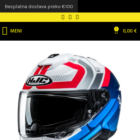
Besplatna dostava preko €100
MENI
0
0,00
€