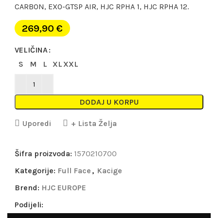
CARBON, EXO-GTSP AIR, HJC RPHA 1, HJC RPHA 12.
269,90
€
VELIČINA
S
M
L
XL
XXL
DODAJ U KORPU
Uporedi
+ Lista Želja
Šifra proizvoda:
1570210700
Kategorije:
Full Face
,
Kacige
Brend:
HJC EUROPE
Podijeli: