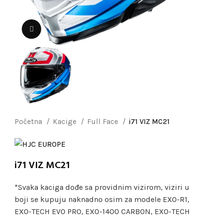
Uvećaj sliku
Početna
Kacige
Full Face
i71 VIZ MC21
i71 VIZ MC21
*Svaka kaciga dođe sa providnim vizirom, viziri u
boji se kupuju naknadno osim za modele EXO-R1,
EXO-TECH EVO PRO, EXO-1400 CARBON, EXO-TECH