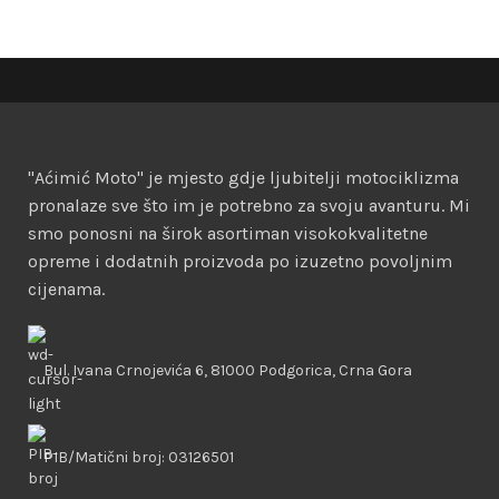
"Aćimić Moto" je mjesto gdje ljubitelji motociklizma
pronalaze sve što im je potrebno za svoju avanturu. Mi
smo ponosni na širok asortiman visokokvalitetne
opreme i dodatnih proizvoda po izuzetno povoljnim
cijenama.
Bul. Ivana Crnojevića 6, 81000 Podgorica, Crna Gora
PIB/Matični broj: 03126501