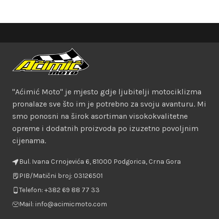
"Aćimić Moto" je mjesto gdje ljubitelji motociklizma
pronalaze sve što im je potrebno za svoju avanturu. Mi
smo ponosni na širok asortiman visokokvalitetne
opreme i dodatnih proizvoda po izuzetno povoljnim
cijenama.
Bul. Ivana Crnojevića 6, 81000 Podgorica, Crna Gora
PIB/Matični broj: 03126501
Telefon: +382 69 88 77 33
Mail: info@acimicmoto.com