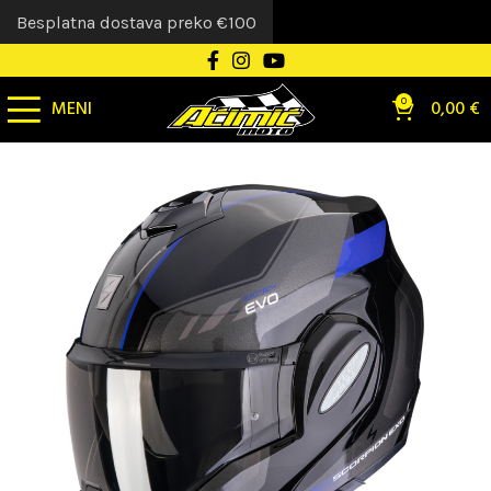
Besplatna dostava preko €100
MENI
0
0,00
€