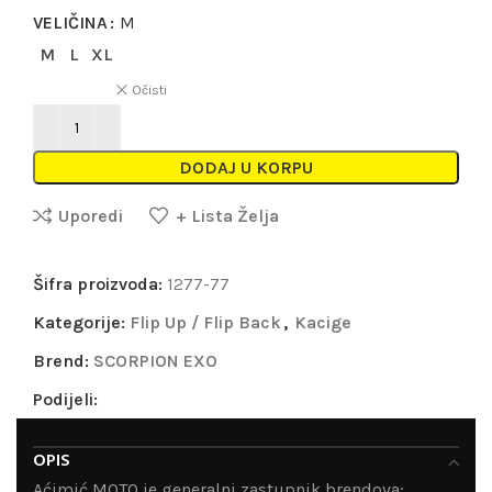
VELIČINA
M
M
L
XL
Očisti
DODAJ U KORPU
Uporedi
+ Lista Želja
Šifra proizvoda:
1277-77
Kategorije:
Flip Up / Flip Back
,
Kacige
Brend:
SCORPION EXO
Podijeli:
OPIS
Aćimić MOTO je generalni zastupnik brendova: