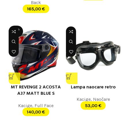
Back
165,00
€
SOLD
OUT
MT REVENGE 2 ACOSTA
Lampa naocare retro
A37 MATT BLUE S
Kacige
,
Naočare
Kacige
,
Full Face
53,00
€
140,00
€