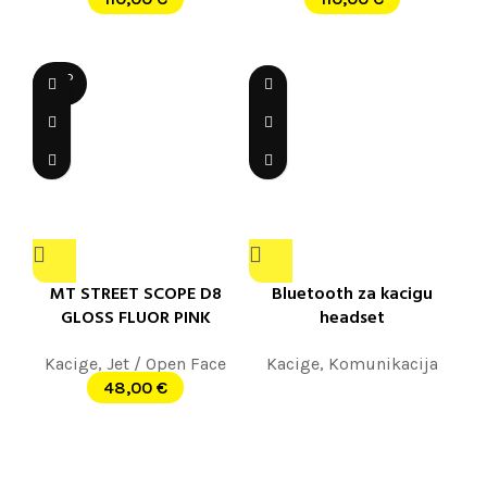
SOLD
OUT
MT STREET SCOPE D8
Bluetooth za kacigu
GLOSS FLUOR PINK
headset
Kacige
,
Jet / Open Face
Kacige
,
Komunikacija
48,00
€