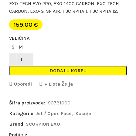
EXO-TECH EVO PRO, EXO-1400 CARBON, EXO-TECH
CARBON, EXO-GTSP AIR, HJC RPHA 1, HJC RPHA 12.
159,00
€
VELIČINA
S
M
DODAJ U KORPU
Uporedi
+ Lista Želja
Šifra proizvoda:
190781000
Kategorije:
Jet / Open Face
,
Kacige
Brend:
SCORPION EXO
Podijeli: