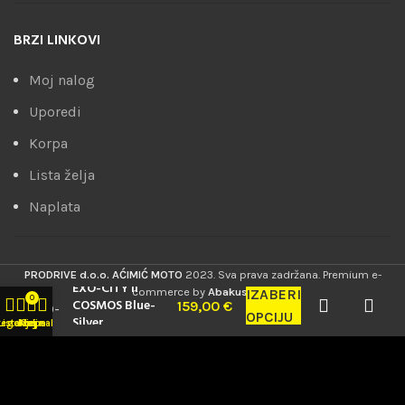
BRZI LINKOVI
Moj nalog
Uporedi
Korpa
Lista želja
Naplata
PRODRIVE d.o.o. AĆIMIĆ MOTO
2023. Sva prava zadržana. Premium e-
EXO-CITY II
commerce by
AbakusWeb
.
IZABERI
0
COSMOS Blue-
159,00
€
OPCIJU
Silver
tegorije
Lista želja
Korpa
Moj nalog