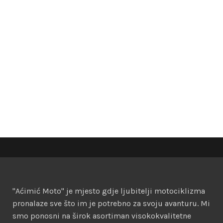
"Aćimić Moto" je mjesto gdje ljubitelji motociklizma
pronalaze sve što im je potrebno za svoju avanturu. Mi
smo ponosni na širok asortiman visokokvalitetne