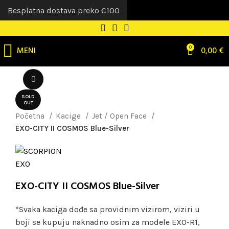
Besplatna dostava preko €100
MENI
0
0,00
€
Uvećaj sliku
SOLD
OUT
Početna
Kacige
Jet / Open Face
EXO-CITY II COSMOS Blue-Silver
EXO-CITY II COSMOS Blue-Silver
*Svaka kaciga dođe sa providnim vizirom, viziri u
boji se kupuju naknadno osim za modele EXO-R1,