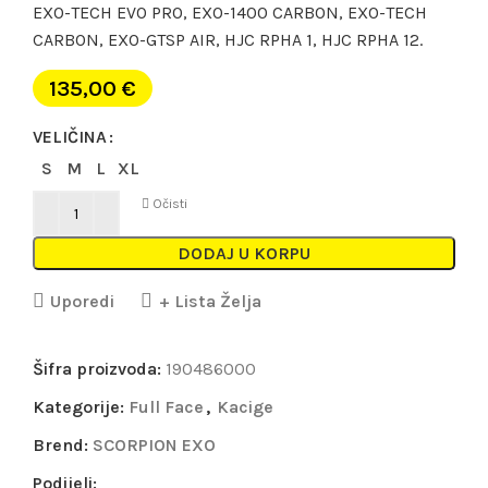
EXO-TECH EVO PRO, EXO-1400 CARBON, EXO-TECH
CARBON, EXO-GTSP AIR, HJC RPHA 1, HJC RPHA 12.
135,00
€
VELIČINA
S
M
L
XL
Očisti
DODAJ U KORPU
Uporedi
+ Lista Želja
Šifra proizvoda:
190486000
Kategorije:
Full Face
,
Kacige
Brend:
SCORPION EXO
Podijeli: