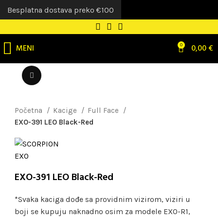
Besplatna dostava preko €100
MENI
0
0,00
€
Uvećaj sliku
Početna
Kacige
Full Face
EXO-391 LEO Black-Red
EXO-391 LEO Black-Red
*Svaka kaciga dođe sa providnim vizirom, viziri u
boji se kupuju naknadno osim za modele EXO-R1,