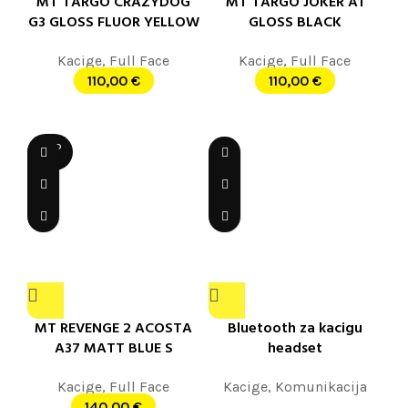
MT TARGO CRAZYDOG
MT TARGO JOKER A1
G3 GLOSS FLUOR YELLOW
GLOSS BLACK
Kacige
,
Full Face
Kacige
,
Full Face
110,00
€
110,00
€
SOLD
OUT
MT REVENGE 2 ACOSTA
Bluetooth za kacigu
A37 MATT BLUE S
headset
Kacige
,
Full Face
Kacige
,
Komunikacija
140,00
€