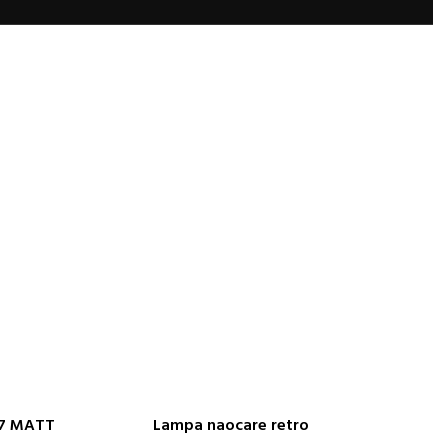
37 MATT
Lampa naocare retro
DODAJ U KORPU