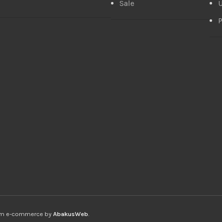
Sale
U
P
ium e-commerce by
AbakusWeb
.