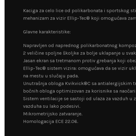
Kaciga za celo lice od polikarbonata i sportskog s
mehanizam za vizir Ellip-Tec® koji omogućava zame
Glavne karakteristike:
Napravljen od naprednog polikarbonatnog kompoz
2 veličine spoljne školjke za bolje uklapanje u svak
Jasan ekran sa tretmanom protiv grebanja koji obez
Ellip-Tec® sistem vizira: omogućava da se vizir ukl
na mestu u slučaju pada.
Unutrašnja obloga Kvikvick®C sa antialergijskim t
bočnih obloga optimizovan za korisnike sa naočar
Sistem ventilacije se sastoji od ulaza za vazduh u 
vazduha su lako podesivi.
Mikrometrijsko zatvaranje.
Homologacija ECE 22.06.