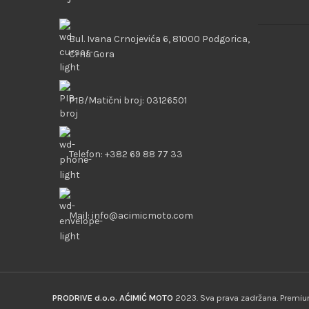
Bul. Ivana Crnojevića 6, 81000 Podgorica,
Crna Gora
PIB/Matični broj: 03126501
Telefon: +382 69 88 77 33
Mail: info@acimicmoto.com
PRODRIVE d.o.o. AĆIMIĆ MOTO
2023. Sva prava zadržana. Prem