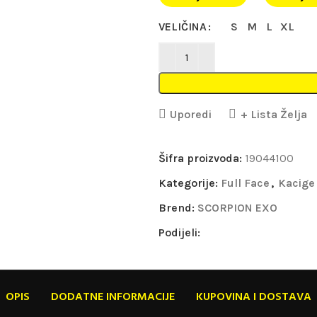
VELIČINA
S
M
L
XL
Uporedi
+ Lista Želja
Šifra proizvoda:
19044100
Kategorije:
Full Face
,
Kacige
Brend:
SCORPION EXO
Podijeli:
OPIS
DODATNE INFORMACIJE
KUPOVINA I DOSTAVA