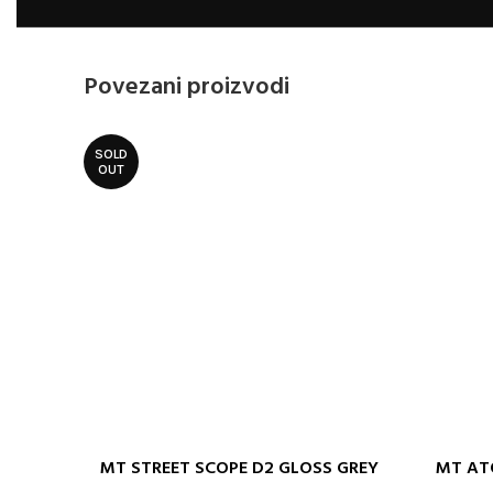
Povezani proizvodi
SOLD
OUT
MT STREET SCOPE D2 GLOSS GREY
MT AT
ODABERITE OPCIJE
ODABERITE