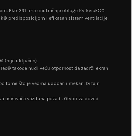
njem. Eko-391 ima unutrašnje obloge Kvikvick®C,
k® predispozicijom i efikasan sistem ventilacije.
 (nije uključen).
p-Tec® takođe nudi veću otpornost da zadrži ekran
 po tome što je veoma udoban i mekan. Dizajn
dva usisivača vazduha pozadi. Otvori za dovod