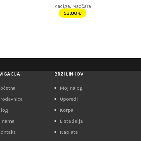
Kacige
,
Naočare
53,00
€
VIGACIJA
BRZI LINKOVI
očetna
Moj nalog
rodavnica
Uporedi
Blog
Korpa
O nama
Lista želja
ontakt
Naplata