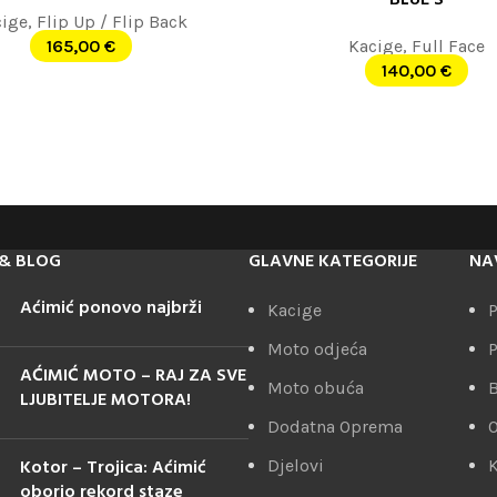
BLUE S
cige
,
Flip Up / Flip Back
165,00
€
Kacige
,
Full Face
140,00
€
& BLOG
GLAVNE KATEGORIJE
NA
Aćimić ponovo najbrži
Kacige
P
Moto odjeća
P
AĆIMIĆ MOTO – RAJ ZA SVE
Moto obuća
LJUBITELJE MOTORA!
Dodatna Oprema
Kotor – Trojica: Aćimić
Djelovi
K
oborio rekord staze