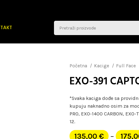
TAKT
Početna
Kacige
Full Face
EXO-391 CAPT
*Svaka kaciga dođe sa providni
kupuju naknadno osim za mod
PRO, EXO-1400 CARBON, EXO-T
12.
135,00
€
–
175,