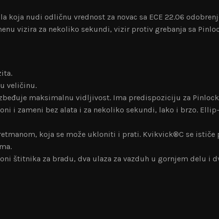
tila koja nudi odličnu vrednost za novac sa ECE 22.06 odobre
nu vizira za nekoliko sekundi, vizir protiv grebanja sa Pinloc
ita.
u veličinu.
beđuje maksimalnu vidljivost. Ima predispoziciju za Pinlock®
oni i zameni bez alata i za nekoliko sekundi, lako i brzo. Elli
retmanom, koja se može ukloniti i prati. Kvikvick®C se ističe
ima.
zoni štitnika za bradu, dva ulaza za vazduh u gornjem delu i 