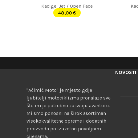
Kacige
,
Jet / Open Face
Ka
48,00
€
NOVOSTI 
"Aćimić Moto" je mjesto gdje
ljubitelji motociklizma pronalaze sve
što im je potrebno za svoju avanturu.
Mi smo ponosni na širok asortiman
visokokvalitetne opreme i dodatnih
proizvoda po izuzetno povoljnim
cijenama.