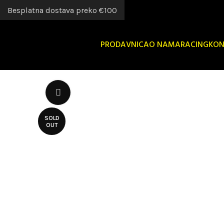
Besplatna dostava preko €100
PRODAVNICA
O NAMA
RACING
KON
Uvećaj sliku
SOLD
OUT