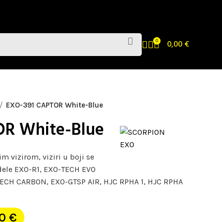
0
0,00
€
EXO-391 CAPTOR White-Blue
OR White-Blue
m vizirom, viziri u boji se
ele EXO-R1, EXO-TECH EVO
ECH CARBON, EXO-GTSP AIR, HJC RPHA 1, HJC RPHA
00
€