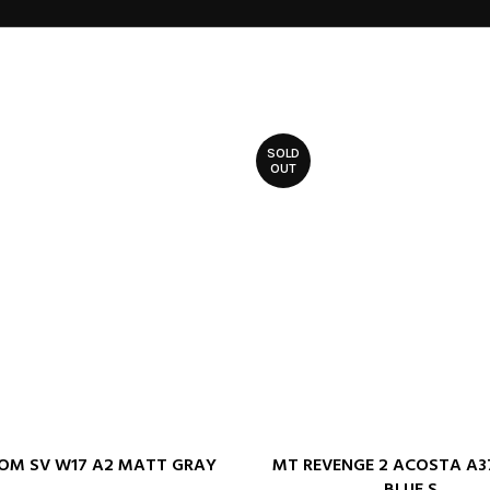
SOLD
OUT
OM SV W17 A2 MATT GRAY
MT REVENGE 2 ACOSTA A
 OPCIJE
ODABERITE OPCIJE