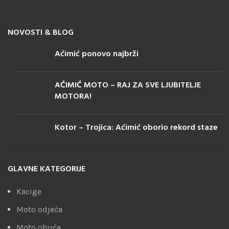
NOVOSTI & BLOG
Aćimić ponovo najbrži
AĆIMIĆ MOTO – RAJ ZA SVE LJUBITELJE
MOTORA!
Kotor – Trojica: Aćimić oborio rekord staze
GLAVNE KATEGORIJE
Kacige
Moto odjeća
Moto obuća