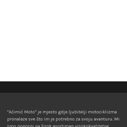
"Aćimić Moto" je mjesto gdje ljubitelji motociklizma
pronalaze sve što im je potrebno za svoju avanturu. Mi
smo ponosni na širok asortiman visokokvalitetne