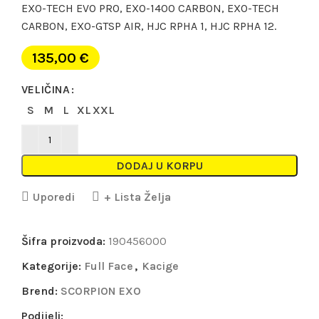
EXO-TECH EVO PRO, EXO-1400 CARBON, EXO-TECH
CARBON, EXO-GTSP AIR, HJC RPHA 1, HJC RPHA 12.
135,00
€
VELIČINA
S
M
L
XL
XXL
DODAJ U KORPU
Uporedi
+ Lista Želja
Šifra proizvoda:
190456000
Kategorije:
Full Face
,
Kacige
Brend:
SCORPION EXO
Podijeli: