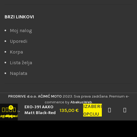
BRZI LINKOVI
Moj nalog
Uporedi
Korpa
Lista želja
Naplata
PRODRIVE d.o.o. AĆIMIĆ MOTO
2023. Sva prava zadržana. Premium e-
commerce by
AbakusWeb
.
IZABERI
EXO-391 AAXO
0
135,00
€
Matt Black-Red
OPCIJU
tegorije
Lista želja
Korpa
Moj nalog