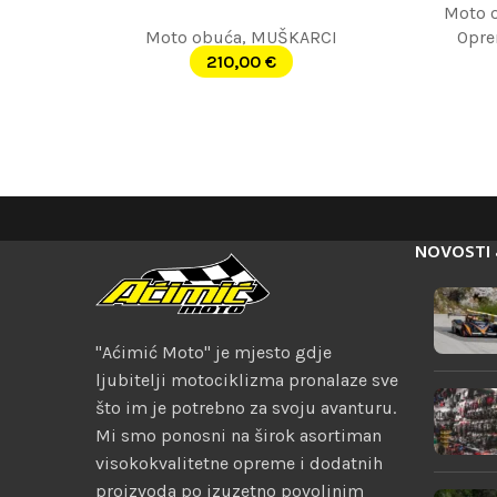
Moto 
Moto obuća
,
MUŠKARCI
Opr
210,00
€
NOVOSTI 
"Aćimić Moto" je mjesto gdje
ljubitelji motociklizma pronalaze sve
što im je potrebno za svoju avanturu.
Mi smo ponosni na širok asortiman
visokokvalitetne opreme i dodatnih
proizvoda po izuzetno povoljnim