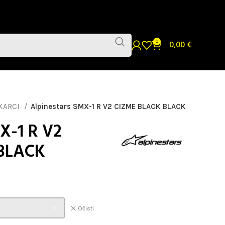
0
0,00
€
KARCI
Alpinestars SMX-1 R V2 CIZME BLACK BLACK
X-1 R V2
BLACK
Očisti