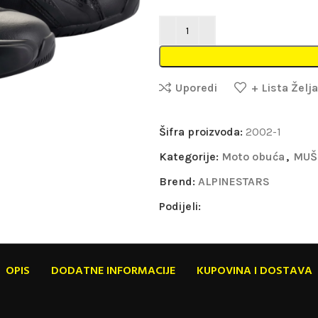
Uporedi
+ Lista Želja
Šifra proizvoda:
2002-1
Kategorije:
Moto obuća
,
MUŠ
Brend:
ALPINESTARS
Podijeli:
OPIS
DODATNE INFORMACIJE
KUPOVINA I DOSTAVA