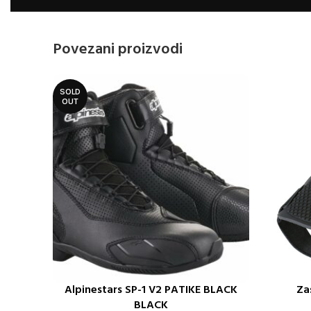
Povezani proizvodi
SOLD
OUT
Alpinestars SP-1 V2 PATIKE BLACK
Za
ODABERITE OPCIJE
DODAJ U K
BLACK