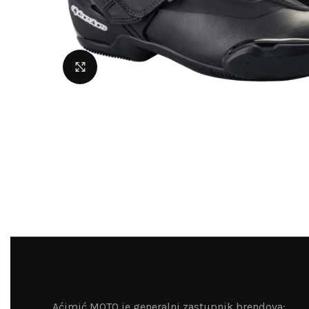
Uvećaj sliku
Aćimić MOTO je generalni zastupnik brendova: