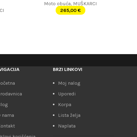
Moto obuća
,
MUŠKARCI
CI
265,00
€
VIGACIJA
BRZI LINKOVI
očetna
Moj nalog
rodavnica
Uporedi
Blog
Korpa
O nama
Lista želja
ontakt
Naplata
slovi korišćenja