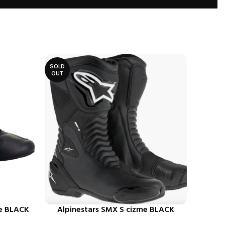
SOLD
OUT
ke BLACK
Alpinestars SMX S cizme BLACK
ODABERITE OPCIJE