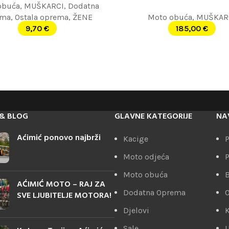
obuća
,
MUŠKARCI
,
Dodatna
ema
,
Ostala oprema
,
ŽENE
Moto obuća
,
MUŠKAR
9,70
€
185,00
€
& BLOG
GLAVNE KATEGORIJE
NA
Aćimić ponovo najbrži
Kacige
P
Moto odjeća
P
Moto obuća
AĆIMIĆ MOTO – RAJ ZA
Dodatna Oprema
SVE LJUBITELJE MOTORA!
Djelovi
K
Sale
U