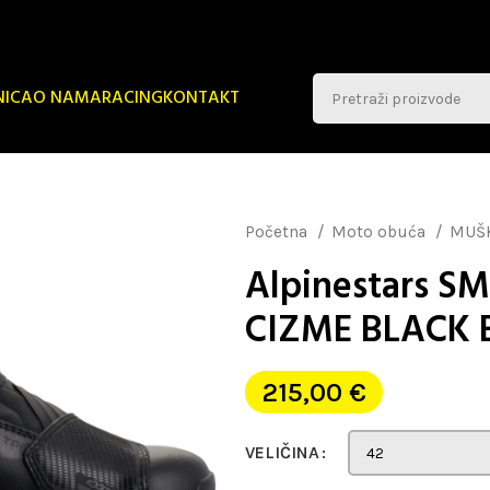
NICA
O NAMA
RACING
KONTAKT
Početna
Moto obuća
MUŠ
Alpinestars SM
CIZME BLACK 
215,00
€
VELIČINA