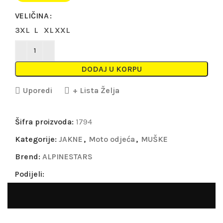
VELIČINA
3XL
L
XL
XXL
DODAJ U KORPU
Uporedi
+ Lista Želja
Šifra proizvoda:
1794
Kategorije:
JAKNE
,
Moto odjeća
,
MUŠKE
Brend:
ALPINESTARS
Podijeli: