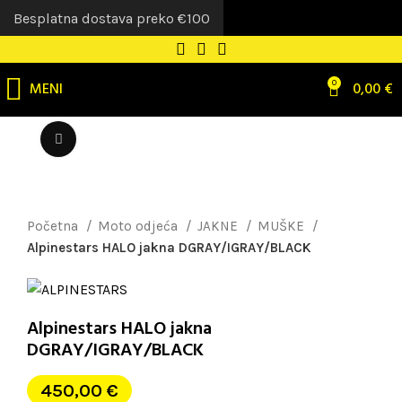
Besplatna dostava preko €100
MENI
0
0,00
€
Uvećaj sliku
Početna
Moto odjeća
JAKNE
MUŠKE
Alpinestars HALO jakna DGRAY/IGRAY/BLACK
Alpinestars HALO jakna
DGRAY/IGRAY/BLACK
450,00
€