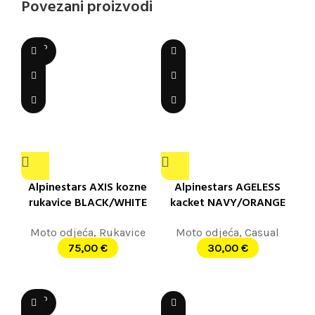
Povezani proizvodi
SOLD
OUT
Alpinestars AXIS kozne
Alpinestars AGELESS
rukavice BLACK/WHITE
kacket NAVY/ORANGE
Moto odjeća
,
Rukavice
Moto odjeća
,
Casual
75,00
€
30,00
€
SOLD
OUT