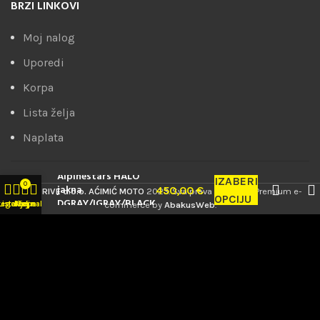
BRZI LINKOVI
Moj nalog
Uporedi
Korpa
Lista želja
Naplata
Alpinestars HALO
IZABERI
0
jakna
450,00
€
PRODRIVE d.o.o. AĆIMIĆ MOTO
2023. Sva prava zadržana. Premium e-
OPCIJU
DGRAY/IGRAY/BLACK
tegorije
Lista želja
Korpa
Moj nalog
commerce by
AbakusWeb
.