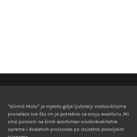
"Aćimić Moto" je mjesto gdje ljubitelji motociklizma
pronalaze sve što im je potrebno za svoju avanturu. Mi
smo ponosni na širok asortiman visokokvalitetne
opreme i dodatnih proizvoda po izuzetno povoljnim
cijenama.