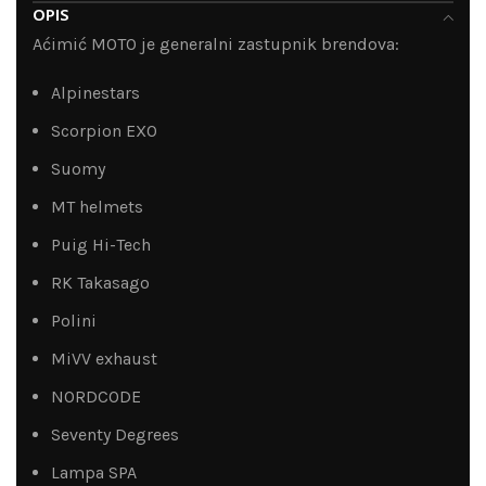
OPIS
Aćimić MOTO je generalni zastupnik brendova:
Alpinestars
Scorpion EXO
Suomy
MT helmets
Puig Hi-Tech
RK Takasago
Polini
MiVV exhaust
NORDCODE
Seventy Degrees
Lampa SPA